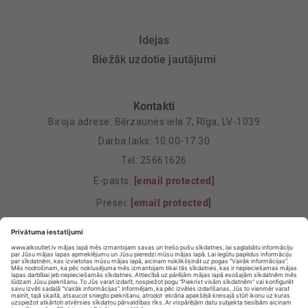
Idejas
Biežāk uzdotie jautājumi
Kontakti
Biroja adrese: Bērzaunes iela 7, Rīga, LV-1039
Darba laiks: 10.00-17.30
Tel: 25661626
E-pasts:
[email protected]
Presei:
[email protected]
Mārketings:
[email protected]
Privātuma politika