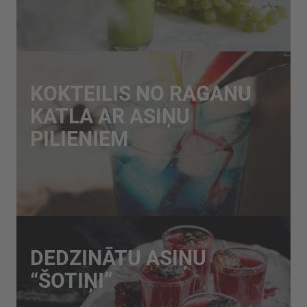
KOKTEILIS NO RAGANU
KATLA AR ASIŅU
PILIENIEM
DEDZINĀTU ASIŅU
“ŠOTIŅI”