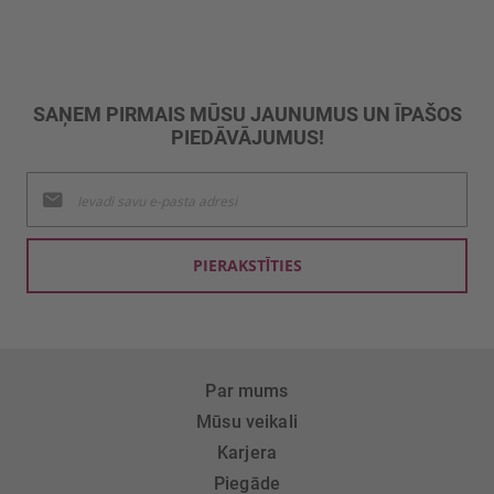
SAŅEM PIRMAIS MŪSU JAUNUMUS UN ĪPAŠOS
PIEDĀVĀJUMUS!
Pieteikties
jaunumu
saņemšanai:
PIERAKSTĪTIES
Par mums
Mūsu veikali
Karjera
Piegāde