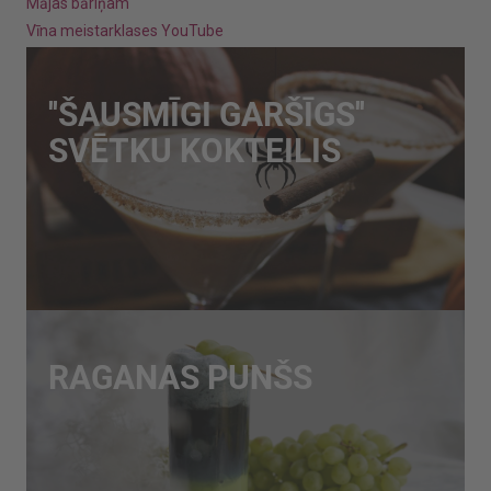
Mājas bāriņam
Vīna meistarklases YouTube
''ŠAUSMĪGI GARŠĪGS''
SVĒTKU KOKTEILIS
RAGANAS PUNŠS