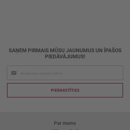
SAŅEM PIRMAIS MŪSU JAUNUMUS UN ĪPAŠOS
PIEDĀVĀJUMUS!
Pieteikties
jaunumu
saņemšanai:
PIERAKSTĪTIES
Par mums