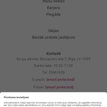
Mūsu veikali
Karjera
Piegāde
Idejas
Biežāk uzdotie jautājumi
Kontakti
Biroja adrese: Bērzaunes iela 7, Rīga, LV-1039
Darba laiks: 10.00-17.30
Tel: 25661626
E-pasts:
[email protected]
Presei:
[email protected]
Mārketings:
[email protected]