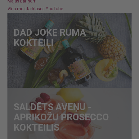
Mājas bāriņam
Vīna meistarklases YouTube
DAD JOKE RUMA
KOKTEIĻI
SALDĒTS AVEŅU -
APRIKOŽU PROSECCO
KOKTEILIS