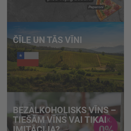
ČĪLE UN TĀS VĪNI
BEZALKOHOLISKS VĪNS –
TIEŠĀM VĪNS VAI TIKAI
IMITĀCIJA?