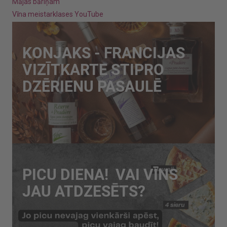
Mājas bāriņam
Vīna meistarklases YouTube
KONJAKS - FRANCIJAS
VIZĪTKARTE STIPRO
DZĒRIENU PASAULĒ
PICU DIENA! VAI VĪNS
JAU ATDZESĒTS?