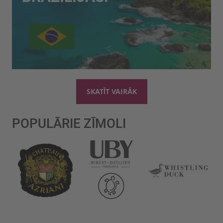
SKATĪT VAIRĀK
POPULĀRIE ZĪMOLI