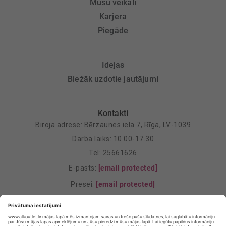
Mūsu veikali
Karjera
Piegāde
Idejas
Biežāk uzdotie jautājumi
Kontakti
Biroja adrese: Bērzaunes iela 7, Rīga, LV-1039
Darba laiks: 10.00-17.30
Tel: 25661626
E-pasts:
[email protected]
Presei:
[email protected]
Mārketings:
[email protected]