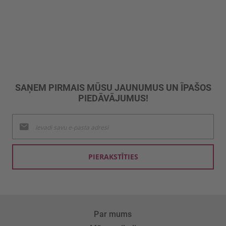
SAŅEM PIRMAIS MŪSU JAUNUMUS UN ĪPAŠOS
PIEDĀVĀJUMUS!
Pieteikties
jaunumu
saņemšanai:
PIERAKSTĪTIES
Par mums