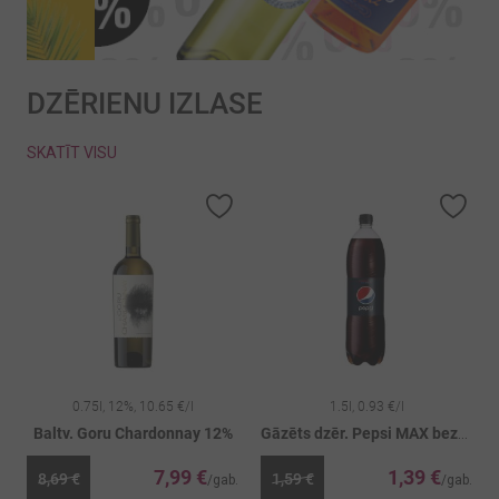
DZĒRIENU IZLASE
SKATĪT VISU
Pievienot vēlmju sarakstam
Pievienot vēlmju sarakstam
Piev
0.75l, 12%, 10.65 €/l
1.5l, 0.93 €/l
Baltv. Goru Chardonnay 12%
Gāzēts dzēr. Pepsi MAX bezkaloriju PET
7,99 €
1,39 €
8,69 €
1,59 €