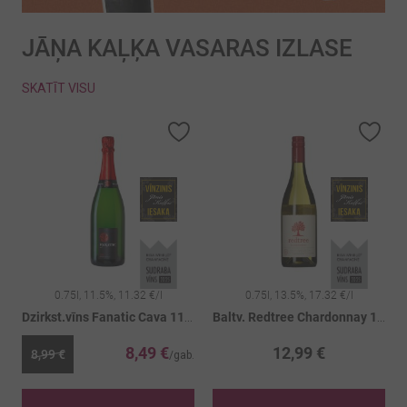
JĀŅA KAĻĶA VASARAS IZLASE
SKATĪT VISU
Pievienot vēlmju sarakstam
Pievienot vēlmju sarakstam
Piev
0.75l, 11.5%, 11.32 €/l
0.75l, 13.5%, 17.32 €/l
Dzirkst.vīns Fanatic Cava 11.5%
Baltv. Redtree Chardonnay 13.5%
8,49 €
12,99 €
8,99 €