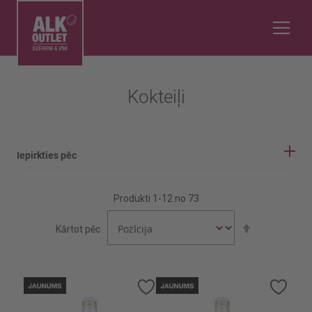
Kokteiļi
Iepirkties pēc
IEPIRKŠANĀS OPCIJAS
Produkti
1
-
12
no
73
Alk %
Iestatīt
Kārtot pēc
dilstošā
secībā
12%
13%
Pievienot
Pievi
vēlmju
vēlmj
Rādīt vairāk
sarakstam
sara