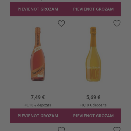
PIEVIENOT GROZAM
PIEVIENOT GROZAM
Pievienot
Pievi
vēlmju
vēlmj
sarakstam
sara
Dzirkst.vīns Mionetto Spritz Aromatizēts 8%
Alk.kokt. Don Simon Mimosa 7%
0.75l, 8%, 9.99 €/l
0.75l, 7%, 7.59 €/l
7,49 €
5,69 €
+
0,10 €
depozīts
+
0,10 €
depozīts
PIEVIENOT GROZAM
PIEVIENOT GROZAM
Pievienot
Pievi