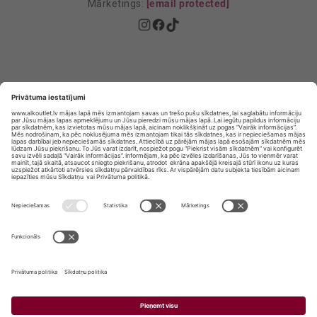
Mārketings:
[email protected]
Privātuma politika
Privātuma Iestatījumi
E-veikala lietošanas noteikumi
© SIA „Vita Mārkets” visas tiesības aizsargātas.
ALKOHOLA LIETOŠANA KAITĒ JŪSU VESELĪBAI!
ALKOHOLA PĀRDOŠANA, IEGĀDĀŠANĀS UN
NODOŠANA NEPILNGADĪGĀM PERSONĀM IR