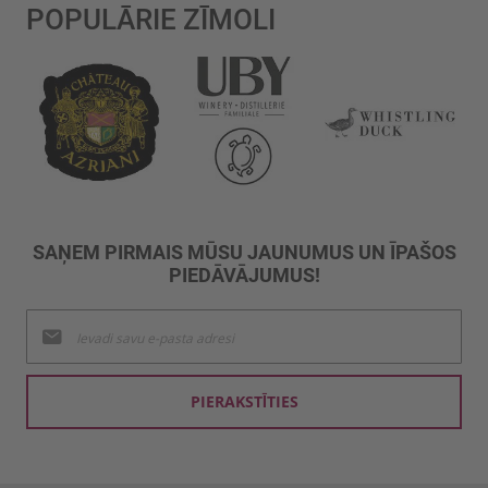
POPULĀRIE ZĪMOLI
SAŅEM PIRMAIS MŪSU JAUNUMUS UN ĪPAŠOS
PIEDĀVĀJUMUS!
Pieteikties
jaunumu
saņemšanai:
PIERAKSTĪTIES