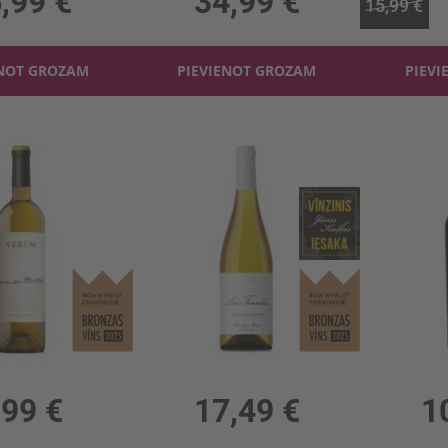
,99 €
34,99 €
15,99 €
ENOT GROZAM
PIEVIENOT GROZAM
PIEVI
 Terra Airén 11.5%
Baltv. Verum Las Tinadas Airén 11.5%
11.5%, 10.65 €/l
0.75l, 11.5%, 23.32 €/l
0.75l
,99 €
17,49 €
1