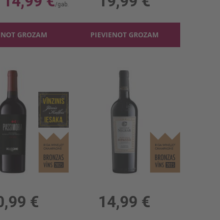
14,99 €
19,99 €
ENOT GROZAM
PIEVIENOT GROZAM
Sarkanv. Passimora Nero D'Avola 14%
Sark.v. Negrar Valpolicella Ripasso 13.5%
, 14%, 14.65 €/l
0.75l, 13.5%, 19.99 €/l
0,99 €
14,99 €