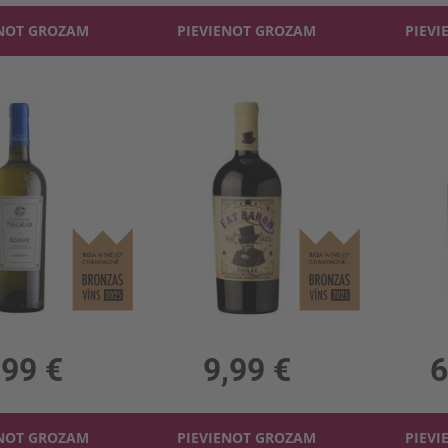
ENOT GROZAM
PIEVIENOT GROZAM
PIEVI
 Soave Classico 12%
Sarkanv. Fat Baron Shiraz 14.5%
 12%, 10.65 €/l
0.75l, 14.5%, 13.32 €/l
0.75l
,99 €
9,99 €
6
ENOT GROZAM
PIEVIENOT GROZAM
PIEVI