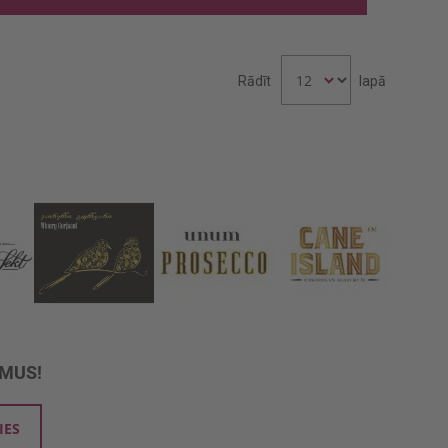
Rādīt
lapā
UMUS!
IES