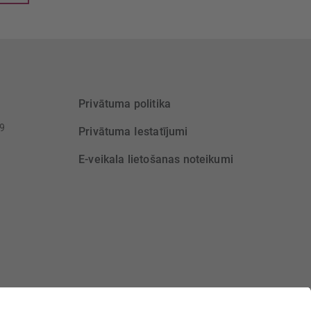
Privātuma politika
39
Privātuma Iestatījumi
E-veikala lietošanas noteikumi