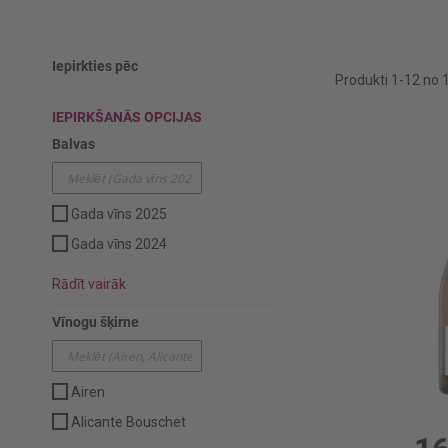
Iepirkties pēc
Produkti
1
-
12
no
IEPIRKŠANĀS OPCIJAS
Balvas
Gada vīns 2025
Gada vīns 2024
Rādīt vairāk
Vīnogu šķirne
Airen
0.75l,
Alicante Bouschet