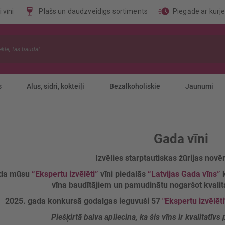
 vīni
Plašs un daudzveidīgs sortiments
Piegāde ar kurj
s
Alus, sidri, kokteiļi
Bezalkoholiskie
Jaunumi
Gada vīni
Izvēlies starptautiskas žūrijas novēr
ada mūsu
“Ekspertu izvēlēti”
vīni piedalās
“Latvijas Gada vīns”
k
vīna baudītājiem un pamudinātu nogaršot kvalit
2025. gada konkursā godalgas ieguvuši 57
"Ekspertu izvēlēti
Piešķirtā balva apliecina, ka šis vīns ir kvalitatīv