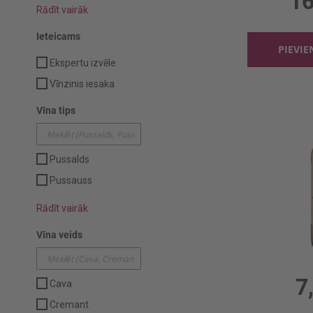
16
Rādīt vairāk
Ieteicams
PIEVI
Ekspertu izvēle
Vīnzinis iesaka
Vīna tips
Pussalds
Pussauss
Rādīt vairāk
Vīna veids
Baltv. Verum
0.75l, 
7
Cava
Cremant