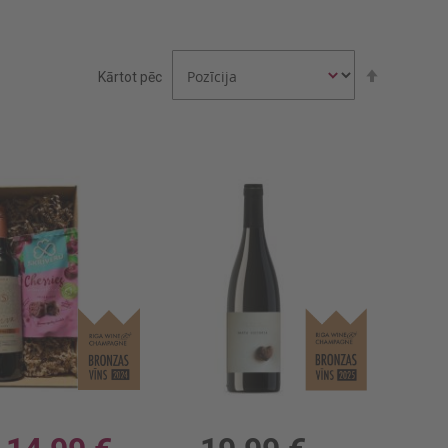
Iestatīt
Kārtot pēc
dilstošā
secībā
pl. Tumšās Nianses
Sarkanv. Verum Maria Victoria Malbec 14%
, 13%, 19.99 €/l
0.75l, 14%, 26.65 €/l