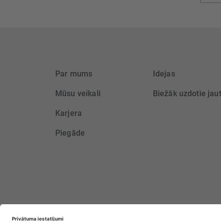
saņem
Par mums
Idejas
Mūsu veikali
Biežāk uzdotie jau
Karjera
Piegāde