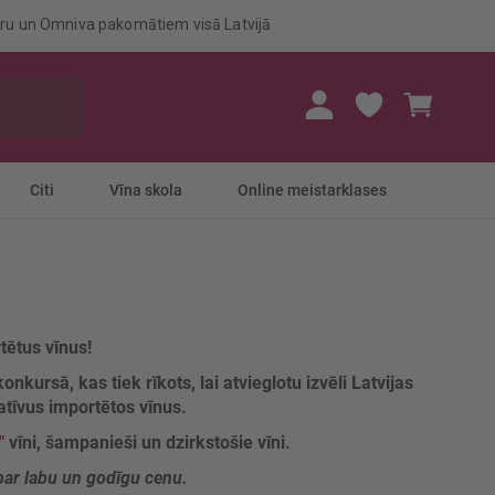
eru un Omniva pakomātiem visā Latvijā
Mans gr
Citi
Vīna skola
Online meistarklases
tētus vīnus!
onkursā, kas tiek rīkots, lai atvieglotu izvēli Latvijas
atīvus importētos vīnus.
"
vīni, šampanieši un dzirkstošie vīni.
s par labu un godīgu cenu.