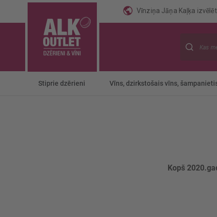
Vīnziņa Jāņa Kaļķa izvēlēti
Meklēt
Stiprie dzērieni
Vīns, dzirkstošais vīns, šampanieti
Kopš 2020.g