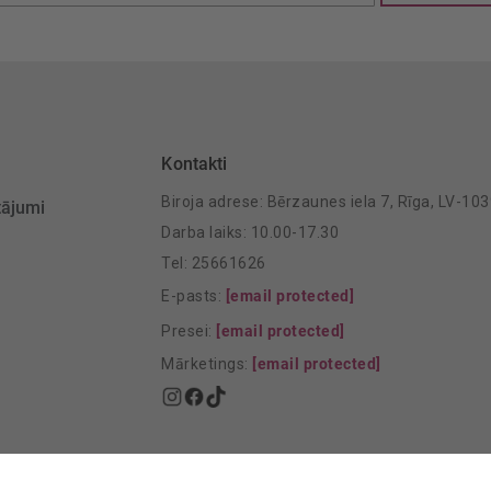
šanai:
Kontakti
Biroja adrese: Bērzaunes iela 7, Rīga, LV-10
tājumi
Darba laiks: 10.00-17.30
Tel: 25661626
E-pasts:
[email protected]
Presei:
[email protected]
Mārketings:
[email protected]