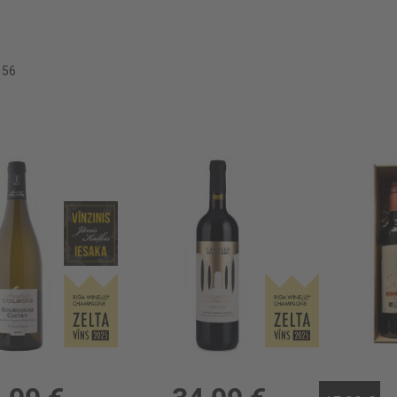
156
Baltv. Domaine Colbois Bourgogne Chitry 13%
Sarkanv. Castello Trebbio Lastricato 14%
Dāvanu kom
 13%, 22.65 €/l
0.75l, 14%, 46.65 €/l
0.75l