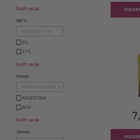
Rādīt vairāk
PIEVI
Alk %
0%
11%
Rādīt vairāk
Valsts
Baltv. Negrar
ARGENTĪNA
0.75l,
ASV
7
Rādīt vairāk
Zīmols
PIEVI