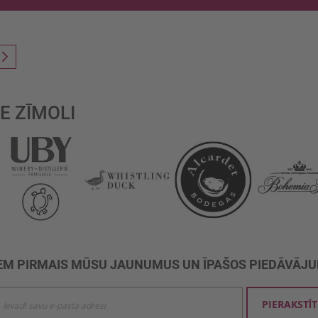
reading page
Lapa
Nākošais
E ZĪMOLI
M PIRMAIS MŪSU JAUNUMUS UN ĪPAŠOS PIEDĀVĀJ
ties
PIERAKSTĪT
mu