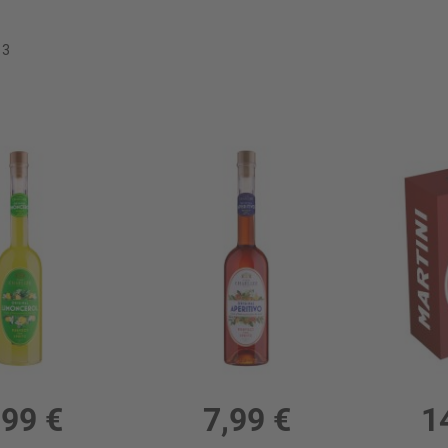
13
Liķieris Casa Charlize Limoncerol 13%
Liķieris Casa Charlize Aperitivo 11%
Vermuts Mart
13%, 15.98 €/l
0.5l, 11%, 15.98 €/l
1l,
,99 €
7,99 €
1