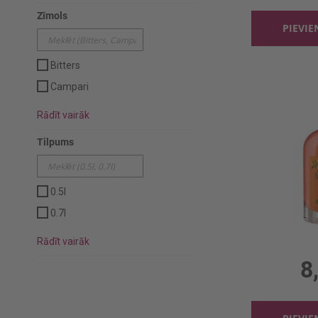
Zīmols
PIEVI
Bitters
Campari
Rādīt vairāk
Tilpums
0.5l
0.7l
Aperatīvs M
Rādīt vairāk
0.5l, 
8