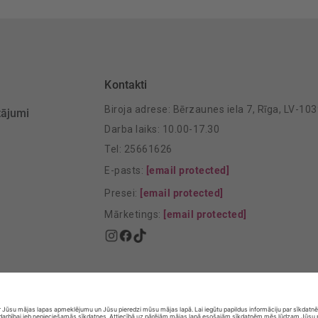
Kontakti
Biroja adrese: Bērzaunes iela 7, Rīga, LV-10
tājumi
Darba laiks: 10.00-17.30
Tel: 25661626
E-pasts:
[email protected]
Presei:
[email protected]
Mārketings:
[email protected]