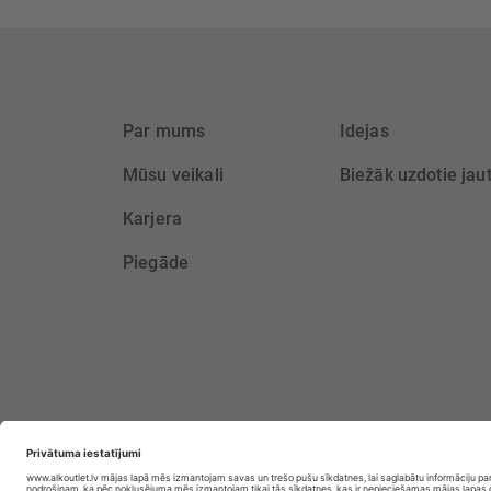
Par mums
Idejas
Mūsu veikali
Biežāk uzdotie jau
Karjera
Piegāde