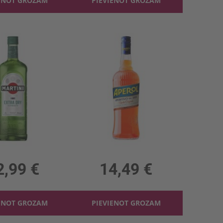
ENOT GROZAM
PIEVIENOT GROZAM
rtini Extra dry 15%
Vermuts Bitters Aperol 11%
 15%, 12.99 €/l
1l, 11%, 14.49 €/l
2,99 €
14,49 €
ENOT GROZAM
PIEVIENOT GROZAM