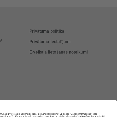
Privātuma politika
39
Privātuma Iestatījumi
E-veikala lietošanas noteikumi