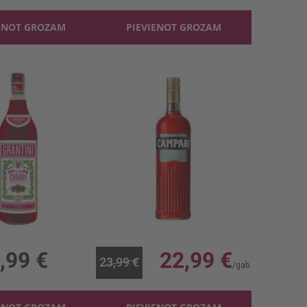
ENOT GROZAM
PIEVIENOT GROZAM
antini Cherry 14.5%
Vermuts Campari Bitter 25%
14.5%, 6.99 €/l
1l, 25%, 22.99 €/l
,99 €
22,99 €
23,99 €