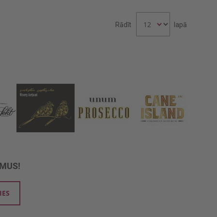
Rādīt
lapā
UMUS!
IES