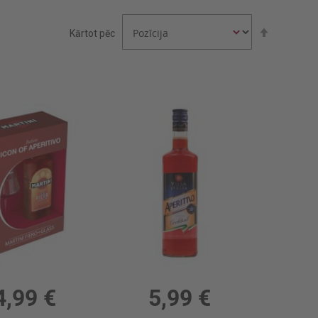
Iestatīt
Kārtot pēc
dilstošā
secībā
ini Fiero ar glāzi 15%
Aperitīvs Villa Italia Original 11%
 15%, 14.99 €/l
0.7l, 11%, 8.56 €/l
4,99 €
5,99 €