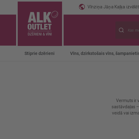
Vīnziņa Jāņa Kaļķa izvēlēti
Meklēt
Stiprie dzērieni
Vīns, dzirkstošais vīns, šampanieti
Vermuts ir 
sastāvdaļas – 
veidā vai izm