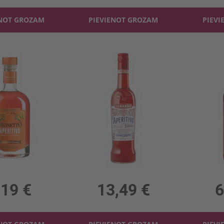
ENOT GROZAM
PIEVIENOT GROZAM
PIEVI
ionetto Bitter 11%
Vermuts Luxardo Aperitivo Spritz 11%
Vermuts Gr
11%, 16.38 €/l
1l, 11%, 13.49 €/l
1l, 
,19 €
13,49 €
6