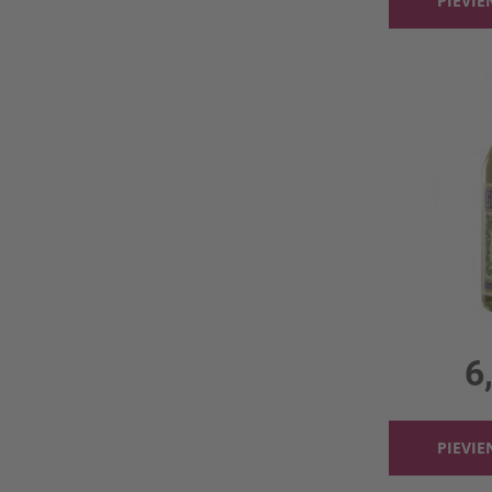
PIEVI
Vermuts Gra
1l, 1
6
PIEVI