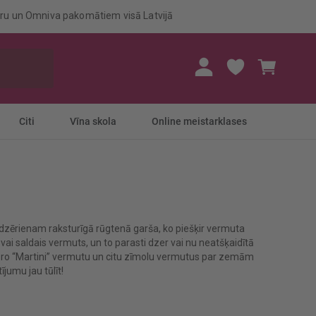
eru un Omniva pakomātiem visā Latvijā
Mans gr
Citi
Vīna skola
Online meistarklases
 dzērienam raksturīgā rūgtenā garša, ko piešķir vermuta
vai saldais vermuts, un to parasti dzer vai nu neatšķaidītā
lāro “Martini” vermutu un citu zīmolu vermutus par zemām
jumu jau tūlīt!