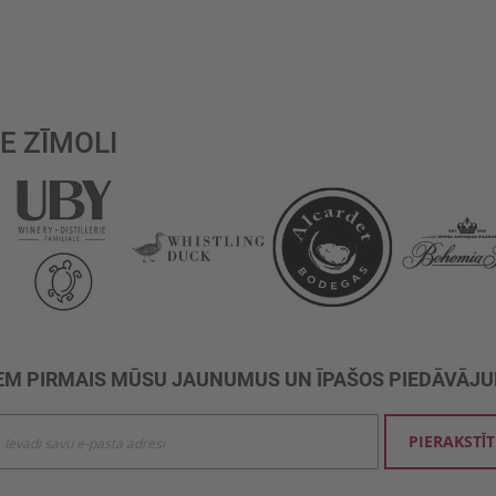
reading page
a
ošais
E ZĪMOLI
M PIRMAIS MŪSU JAUNUMUS UN ĪPAŠOS PIEDĀVĀJ
ties
PIERAKSTĪT
mu
šanai: