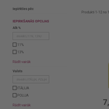
Iepirkties pēc
Produkti
1
-
12
no
IEPIRKŠANĀS OPCIJAS
Alk %
11%
13%
Rādīt vairāk
Valsts
ITĀLIJA
0.5l, 
POLIJA
7
Rādīt vairāk