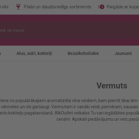
 vīni
Plašs un daudzveidīgs sortiments
Piegāde ar kurj
s
Alus, sidri, kokteiļi
Bezalkoholiskie
Jaunumi
Vermuts
viens no populārākajiem aromatizētā vīna veidiem, kam piemīt tikai šim
vērmeles un citi garšaugi. Vermutam ir vairāki veidi, piemēram, sausais 
anto kokteiļu pagatavošanā. AlkOutlet veikalos Tu vari iegādāties popu
cenām. Apskati piedāvājumu un veic pasūtī