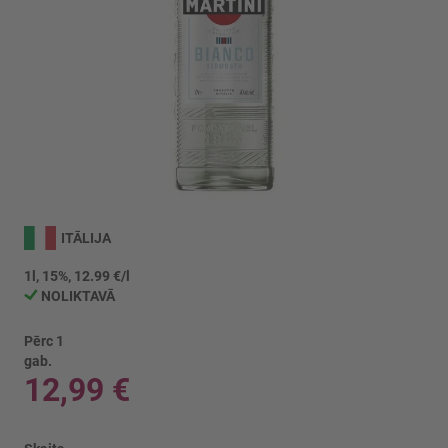
Iet
uz
ITĀLIJA
galerijas
sākumu
1l, 15%, 12.99 €/l
NOLIKTAVĀ
Pērc 1
gab.
12,99 €