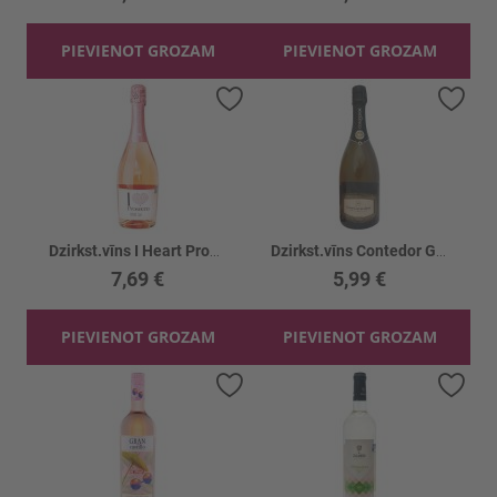
PIEVIENOT GROZAM
PIEVIENOT GROZAM
Pievienot vēlmju sarakstam
Piev
Dzirkst.vīns I Heart Prosecco Rose 11%
Dzirkst.vīns Contedor G.Cuvee Brut White 11%
7,69 €
5,99 €
PIEVIENOT GROZAM
PIEVIENOT GROZAM
Pievienot vēlmju sarakstam
Piev