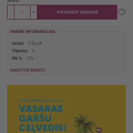
Skaits
-
+
PIEVIENOT GROZAM
VAIRĀK INFORMĀCIJAS
Vairāk
ITĀLIJA
informācijas
1l
15%
SAISTĪTIE RAKSTI