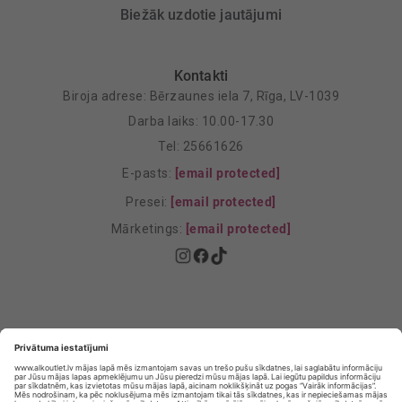
Biežāk uzdotie jautājumi
Kontakti
Biroja adrese: Bērzaunes iela 7, Rīga, LV-1039
Darba laiks: 10.00-17.30
Tel: 25661626
E-pasts:
[email protected]
Presei:
[email protected]
Mārketings:
[email protected]
Privātuma politika
Privātuma Iestatījumi
E-veikala lietošanas noteikumi