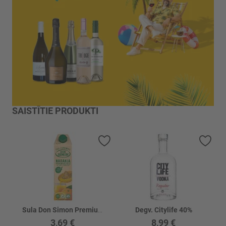
SAISTĪTIE PRODUKTI
Pievienot vēlmju sarakstam
Piev
Sula Don Simon Premium apelsīnu
Degv. Citylife 40%
3,69 €
8,99 €