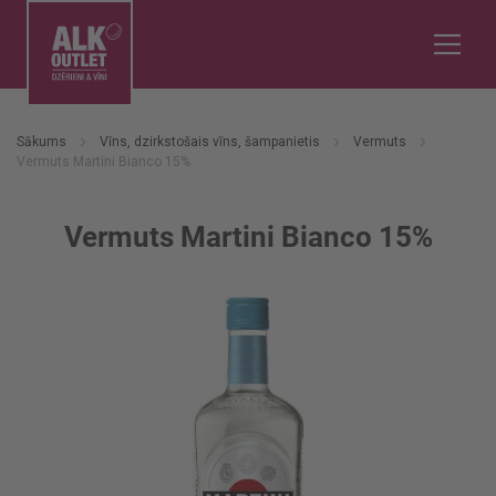
Sākums
Vīns, dzirkstošais vīns, šampanietis
Vermuts
Vermuts Martini Bianco 15%
Vermuts Martini Bianco 15%
Iet
uz
galerijas
beigām