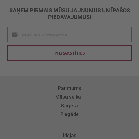
SAŅEM PIRMAIS MŪSU JAUNUMUS UN ĪPAŠOS
PIEDĀVĀJUMUS!
Pieteikties
jaunumu
saņemšanai:
PIERAKSTĪTIES
Par mums
Mūsu veikali
Karjera
Piegāde
Idejas