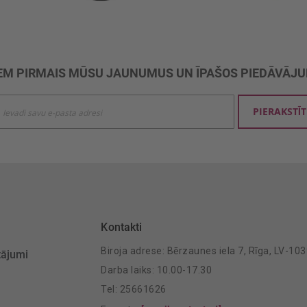
M PIRMAIS MŪSU JAUNUMUS UN ĪPAŠOS PIEDĀVĀJ
ties
PIERAKSTĪT
mu
šanai:
Kontakti
Biroja adrese: Bērzaunes iela 7, Rīga, LV-10
tājumi
Darba laiks: 10.00-17.30
Tel: 25661626