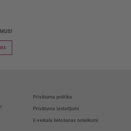
UMUS!
IES
Privātuma politika
39
Privātuma Iestatījumi
E-veikala lietošanas noteikumi