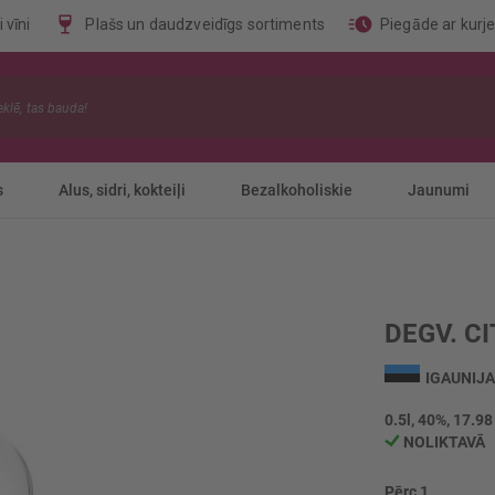
 vīni
Plašs un daudzveidīgs sortiments
Piegāde ar kurj
s
Alus, sidri, kokteiļi
Bezalkoholiskie
Jaunumi
DEGV. CI
IGAUNIJA
0.5l, 40%, 17.98
NOLIKTAVĀ
Pērc 1