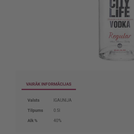
Iet
uz
galerijas
VAIRĀK INFORMĀCIJAS
sākumu
Vairāk
Valsts
IGAUNIJA
informācijas
Tilpums
0.5l
Alk %
40%