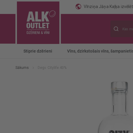
Vīnziņa Jāņa Kaļķa izvēlēti
Meklēt
Stiprie dzērieni
Vīns, dzirkstošais vīns, šampanieti
Sākums
Degv. Citylife 40%
Iet
uz
galerijas
beigām