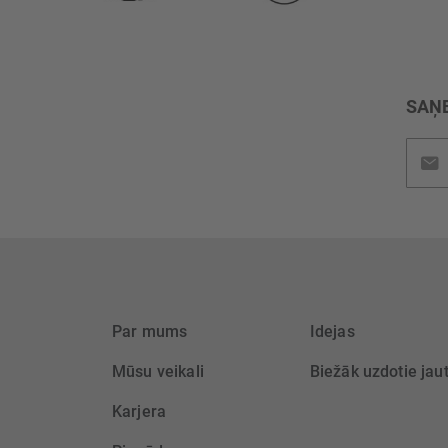
SAŅE
Pieteik
jaunu
saņem
Par mums
Idejas
Mūsu veikali
Biežāk uzdotie jau
Karjera