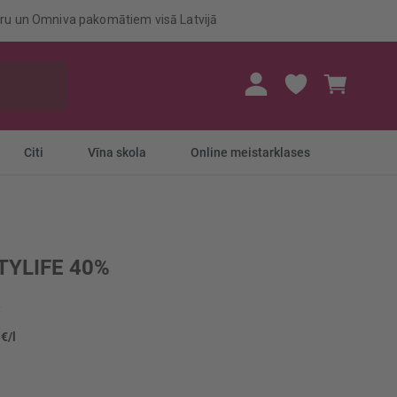
eru un Omniva pakomātiem visā Latvijā
Mans gr
Citi
Vīna skola
Online meistarklases
TYLIFE 40%
 €/l