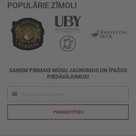
POPULĀRIE ZĪMOLI
SAŅEM PIRMAIS MŪSU JAUNUMUS UN ĪPAŠOS
PIEDĀVĀJUMUS!
Pieteikties
jaunumu
saņemšanai:
PIERAKSTĪTIES