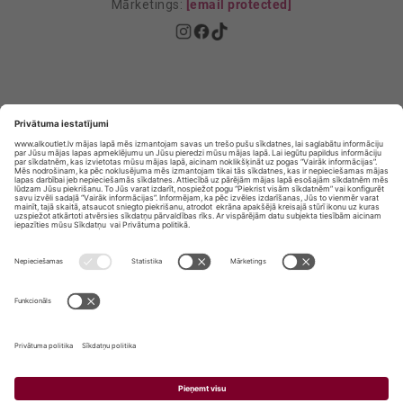
Mārketings:
[email protected]
Privātuma politika
Privātuma Iestatījumi
E-veikala lietošanas noteikumi
© SIA „Vita Mārkets” visas tiesības aizsargātas.
ALKOHOLA LIETOŠANA KAITĒ JŪSU VESELĪBAI!
ALKOHOLA PĀRDOŠANA, IEGĀDĀŠANĀS UN
NODOŠANA NEPILNGADĪGĀM PERSONĀM IR