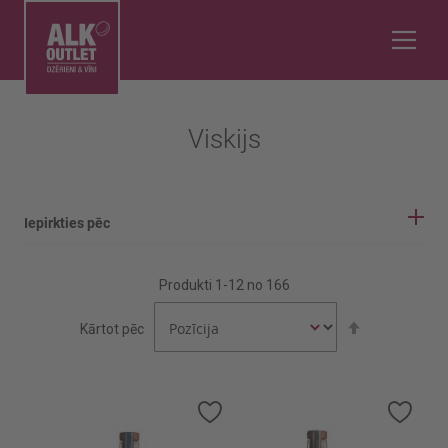
Viskijs
Iepirkties pēc
IEPIRKŠANĀS OPCIJAS
Produkti
1
-
12
no
166
Ieteicams
Iestatīt
Kārtot pēc
Ekspertu izvēle
dilstošā
secībā
Alk %
Pievienot
Pievi
vēlmju
vēlmj
30%
sarakstam
sara