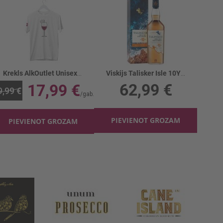
Krekls AlkOutlet Unisex Kronis balts
Viskijs Talisker Isle 10YO 45.8%
62,99 €
17,99 €
9,99 €
PIEVIENOT GROZAM
PIEVIENOT GROZAM