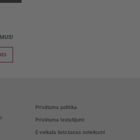
UMUS!
IES
Privātuma politika
39
Privātuma Iestatījumi
E-veikala lietošanas noteikumi