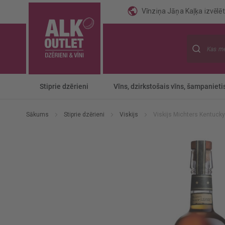
Vīnziņa Jāņa Kaļķa izvēlēti
Meklēt
Stiprie dzērieni
Vīns, dzirkstošais vīns, šampanieti
Sākums
Stiprie dzērieni
Viskijs
Viskijs Michters Kentucky
Iet
uz
galerijas
beigām