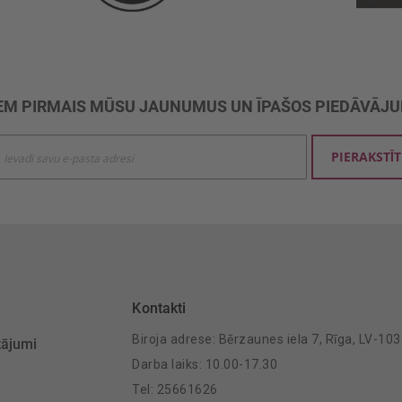
M PIRMAIS MŪSU JAUNUMUS UN ĪPAŠOS PIEDĀVĀJ
ties
PIERAKSTĪT
mu
šanai:
Kontakti
Biroja adrese: Bērzaunes iela 7, Rīga, LV-10
tājumi
Darba laiks: 10.00-17.30
Tel: 25661626