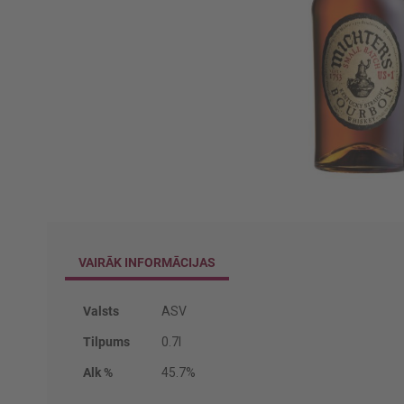
Iet
uz
galerijas
sākumu
VAIRĀK INFORMĀCIJAS
Vairāk
Valsts
ASV
informācijas
Tilpums
0.7l
Alk %
45.7%