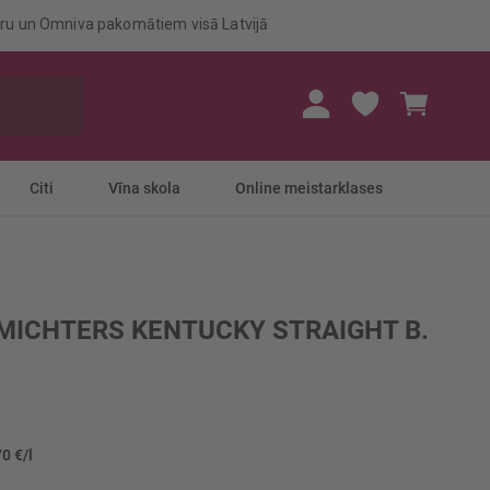
eru un Omniva pakomātiem visā Latvijā
Mans gr
Citi
Vīna skola
Online meistarklases
 MICHTERS KENTUCKY STRAIGHT B.
70 €/l