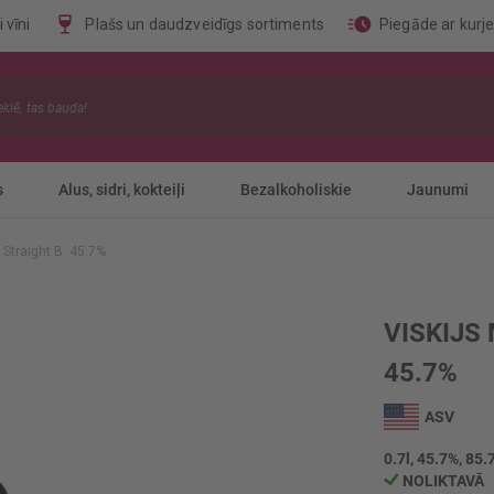
 vīni
Plašs un daudzveidīgs sortiments
Piegāde ar kurj
s
Alus, sidri, kokteiļi
Bezalkoholiskie
Jaunumi
 Straight B. 45.7%
VISKIJS
45.7%
ASV
0.7l, 45.7%, 85.
NOLIKTAVĀ