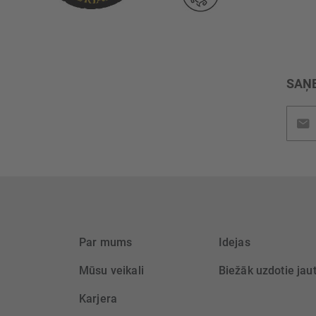
SAŅE
Pieteik
jaunu
saņem
Par mums
Idejas
Mūsu veikali
Biežāk uzdotie jau
Karjera