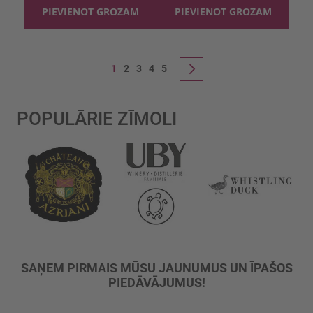
PIEVIENOT GROZAM
PIEVIENOT GROZAM
Lapa
You're currently reading page
Lapa
Lapa
Lapa
Lapa
1
2
3
4
5
Lapa
Nākošais
POPULĀRIE ZĪMOLI
SAŅEM PIRMAIS MŪSU JAUNUMUS UN ĪPAŠOS
PIEDĀVĀJUMUS!
Pieteikties