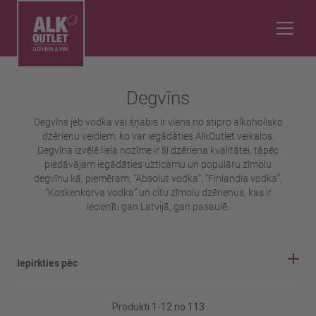
Degvīns
Degvīns jeb vodka vai šņabis ir viens no stipro alkoholisko
dzērienu veidiem, ko var iegādāties AlkOutlet veikalos.
Degvīna izvēlē liela nozīme ir šī dzēriena kvalitātei, tāpēc
piedāvājam iegādāties uzticamu un populāru zīmolu
degvīnu kā, piemēram, “Absolut vodka”, “Finlandia vodka”,
“Koskenkorva vodka” un citu zīmolu dzērienus, kas ir
iecienīti gan Latvijā, gan pasaulē.
Iepirkties pēc
IEPIRKŠANĀS OPCIJAS
Produkti
1
-
12
no
113