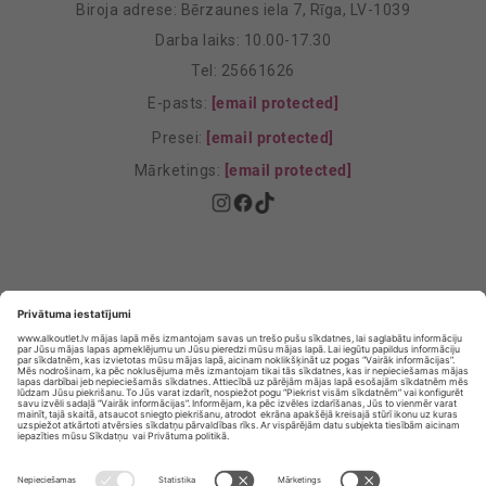
Biroja adrese: Bērzaunes iela 7, Rīga, LV-1039
Darba laiks: 10.00-17.30
Tel: 25661626
E-pasts:
[email protected]
Presei:
[email protected]
Mārketings:
[email protected]
Privātuma politika
Privātuma Iestatījumi
E-veikala lietošanas noteikumi