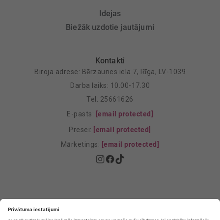
Idejas
Biežāk uzdotie jautājumi
Kontakti
Biroja adrese: Bērzaunes iela 7, Rīga, LV-1039
Darba laiks: 10.00-17.30
Tel: 25661626
E-pasts:
[email protected]
Presei:
[email protected]
Mārketings:
[email protected]
Privātuma politika
Privātuma Iestatījumi