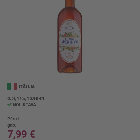
Iet
uz
ITĀLIJA
galerijas
sākumu
0.5l, 11%, 15.98 €/l
NOLIKTAVĀ
Pērc 1
gab.
7,99 €