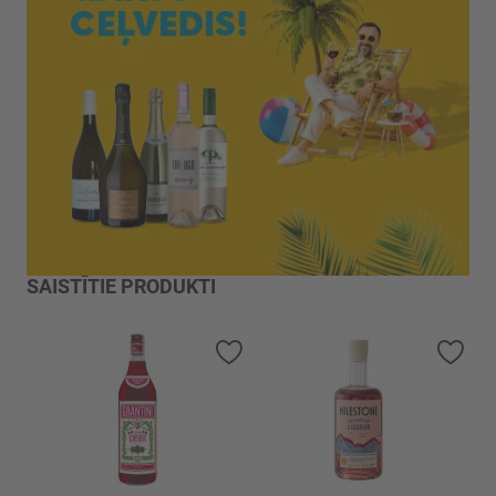
SAISTĪTIE PRODUKTI
Pievienot vēlmju sarakstam
Piev