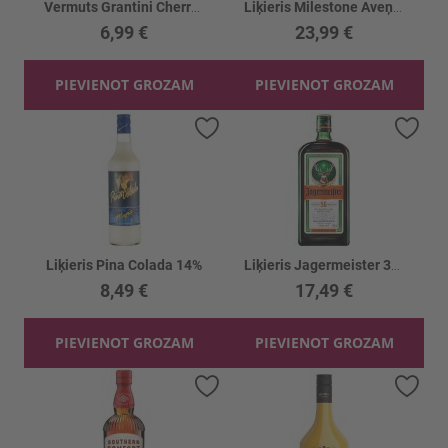
Vermuts Grantini Cherry 14.5%
Liķieris Milestone Aveņu 23%
6,99 €
23,99 €
PIEVIENOT GROZAM
PIEVIENOT GROZAM
Pievienot vēlmju sarakstam
Piev
Liķieris Pina Colada 14%
Liķieris Jagermeister 35%
8,49 €
17,49 €
PIEVIENOT GROZAM
PIEVIENOT GROZAM
Pievienot vēlmju sarakstam
Piev