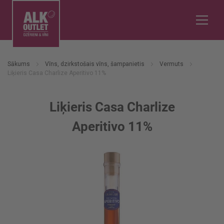
Sākums
Vīns, dzirkstošais vīns, šampanietis
Vermuts
Liķieris Casa Charlize Aperitivo 11%
Liķieris Casa Charlize
Aperitivo 11%
Iet
uz
galerijas
beigām