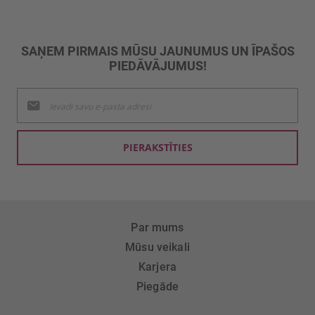
SAŅEM PIRMAIS MŪSU JAUNUMUS UN ĪPAŠOS
PIEDĀVĀJUMUS!
Pieteikties
jaunumu
saņemšanai:
PIERAKSTĪTIES
Par mums
Mūsu veikali
Karjera
Piegāde