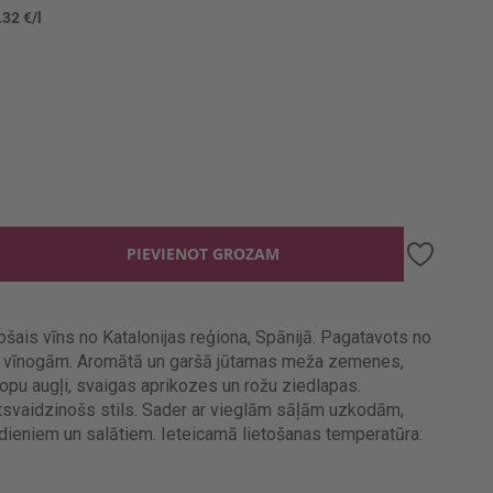
.32 €/l
PIEVIENOT GROZAM
šais vīns no Katalonijas reģiona, Spānijā. Pagatavots no
s vīnogām. Aromātā un garšā jūtamas meža zemenes,
ropu augļi, svaigas aprikozes un rožu ziedlapas.
atsvaidzinošs stils. Sader ar vieglām sāļām uzkodām,
dieniem un salātiem. Ieteicamā lietošanas temperatūra: