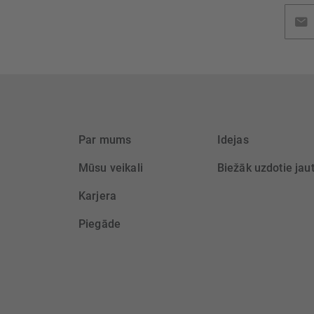
Pieteik
jaunu
saņem
Par mums
Idejas
Mūsu veikali
Biežāk uzdotie jau
Karjera
Piegāde