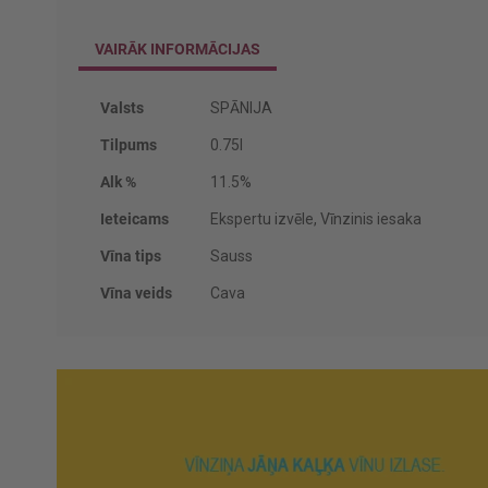
VAIRĀK INFORMĀCIJAS
Vairāk
Valsts
SPĀNIJA
informācijas
Tilpums
0.75l
Alk %
11.5%
Ieteicams
Ekspertu izvēle, Vīnzinis iesaka
Vīna tips
Sauss
Vīna veids
Cava