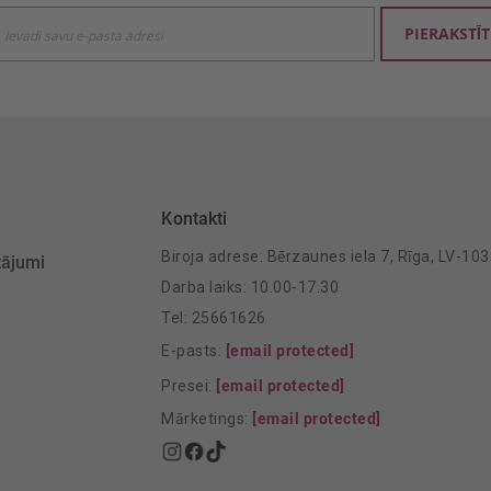
ties
PIERAKSTĪT
mu
šanai:
Kontakti
Biroja adrese: Bērzaunes iela 7, Rīga, LV-10
tājumi
Darba laiks: 10.00-17.30
Tel: 25661626
E-pasts:
[email protected]
Presei:
[email protected]
Mārketings:
[email protected]