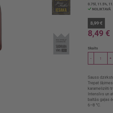
0.75l, 11.5%, 11
NOLIKTAVĀ
8,99 €
8,49 €
Skaits
-
+
Sauss dzirksto
Trepat šķirne
karamelizēti t
Intensīvs un 
baltās gaļas ē
6–8 °C.