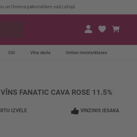
eru un Omniva pakomātiem visā Latvijā
Mans gr
Citi
Vīna skola
Online meistarklases
.VĪNS FANATIC CAVA ROSE 11.5%
RTU IZVĒLE
VĪNZINIS IESAKA