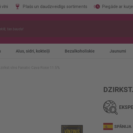
 vīni
Plašs un daudzveidīgs sortiments
Piegāde ar kurj
s
Alus, sidri, kokteiļi
Bezalkoholiskie
Jaunumi
zirkst.vīns Fanatic Cava Rose 11.5%
DZIRKST
EKSPE
SPĀNIJA