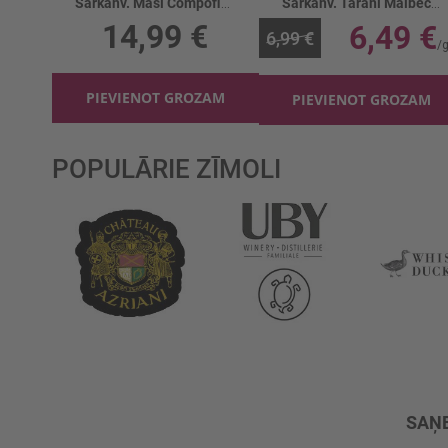
Sarkanv. Masi Compofiorin Ripasso 13%
Sarkanv. Tarani Malbec 12%
14,99 €
6,49 €
6,99 €
PIEVIENOT GROZAM
PIEVIENOT GROZAM
POPULĀRIE ZĪMOLI
SAŅE