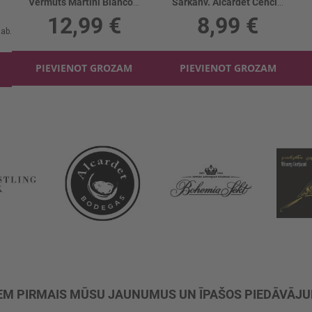
Vermuts Martini Bianco 15%
Sarkanv. Alcardet Cencibel 12 Meses 13.5%
12,99 €
8,99 €
PIEVIENOT GROZAM
PIEVIENOT GROZAM
M PIRMAIS MŪSU JAUNUMUS UN ĪPAŠOS PIEDĀVĀJ