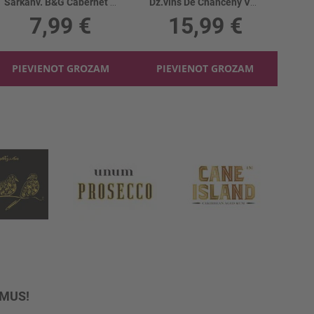
Sarkanv. B&G Cabernet Sauvignon 13.5%
Dz.vīns De Chanceny Vouvray Excellence 13%
7,99 €
15,99 €
PIEVIENOT GROZAM
PIEVIENOT GROZAM
UMUS!