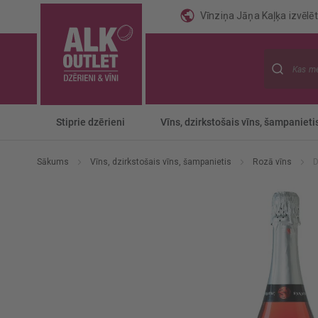
Vīnziņa Jāņa Kaļķa izvēlēti
Meklēt
Stiprie dzērieni
Vīns, dzirkstošais vīns, šampanieti
Sākums
Vīns, dzirkstošais vīns, šampanietis
Rozā vīns
D
Iet
uz
galerijas
beigām