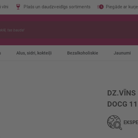
 vīni
Plašs un daudzveidīgs sortiments
Piegāde ar kurj
s
Alus, sidri, kokteiļi
Bezalkoholiskie
Jaunumi
DZ.VĪNS
DOCG 11
EKSPE