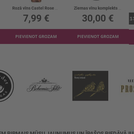
Rozā vīns Castel Rose D'anjou 10.5%
Ziemas vīnu komplekts 4gb
7,99 €
30,00 €
1
PIEVIENOT GROZAM
PIEVIENOT GROZAM
M PIRMAIS MŪSU JAUNUMUS UN ĪPAŠOS PIEDĀVĀJ