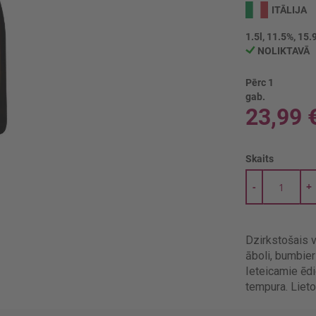
ITĀLIJA
1.5l, 11.5%, 15.
NOLIKTAVĀ
Pērc 1
gab.
23,99 
Skaits
-
+
Dzirkstošais v
āboli, bumbieri
Ieteicamie ēdi
tempura. Liet