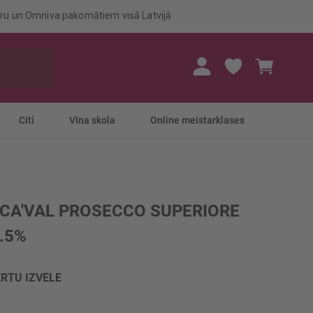
eru un Omniva pakomātiem visā Latvijā
Mans gr
Citi
Vīna skola
Online meistarklases
 CA'VAL PROSECCO SUPERIORE
.5%
RTU IZVĒLE