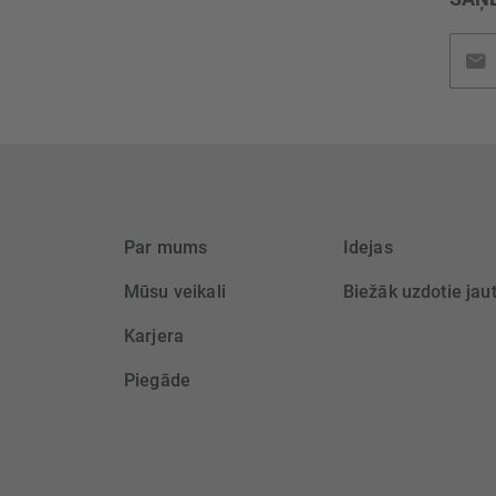
Pieteik
jaunu
saņem
Par mums
Idejas
Mūsu veikali
Biežāk uzdotie jau
Karjera
Piegāde