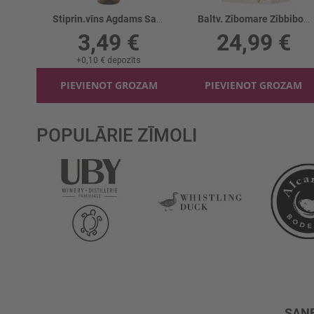
Stiprin.vīns Agdams Sarkans 19%
Baltv. Zibomare Zibbibo 12% BIB
3,49 €
24,99 €
+
0,10 €
depozīts
PIEVIENOT GROZAM
PIEVIENOT GROZAM
POPULĀRIE ZĪMOLI
SAŅE