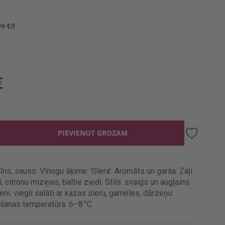
99 €/l
€
PIEVIENOT GROZAM
īns, sauss. Vīnogu šķirne: 'Glera'. Aromāts un garša: Zaļi
, citronu miziņas, baltie ziedi. Stils: svaigs un augļains.
eni: viegli salāti ar kazas sieru, garneles, dārzeņu
ošanas temperatūra: 6–8 °C.