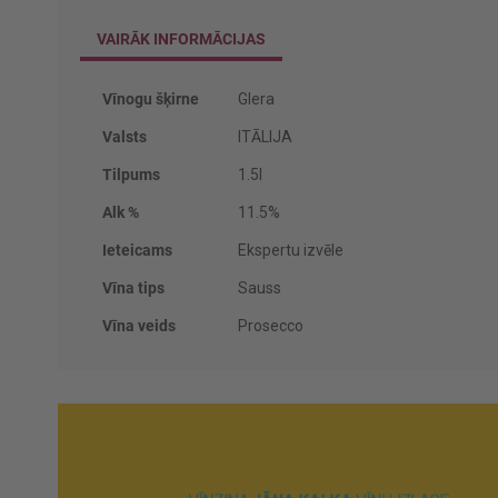
VAIRĀK INFORMĀCIJAS
Vairāk
Vīnogu šķirne
Glera
informācijas
Valsts
ITĀLIJA
Tilpums
1.5l
Alk %
11.5%
Ieteicams
Ekspertu izvēle
Vīna tips
Sauss
Vīna veids
Prosecco