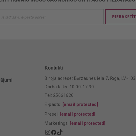
ties
PIERAKSTĪT
mu
šanai:
Kontakti
Biroja adrese: Bērzaunes iela 7, Rīga, LV-10
tājumi
Darba laiks: 10.00-17.30
Tel: 25661626
E-pasts:
[email protected]
Presei:
[email protected]
Mārketings:
[email protected]