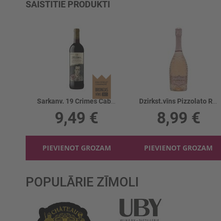
SAISTĪTIE PRODUKTI
Sarkanv. 19 Crimes Cab. Sauv. 13.5%
Dzirkst.vīns Pizzolato Rose Spumante 11%
9,49 €
8,99 €
PIEVIENOT GROZAM
PIEVIENOT GROZAM
POPULĀRIE ZĪMOLI