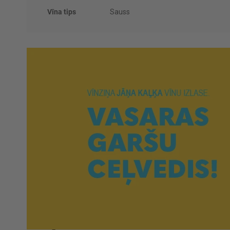
Vīna tips
Sauss