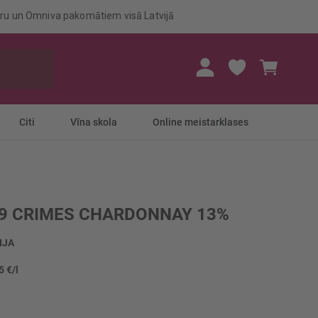
eru un Omniva pakomātiem visā Latvijā
Mans gr
Citi
Vīna skola
Online meistarklases
19 CRIMES CHARDONNAY 13%
IJA
5 €/l