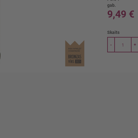
gab.
9,49 €
Skaits
-
+