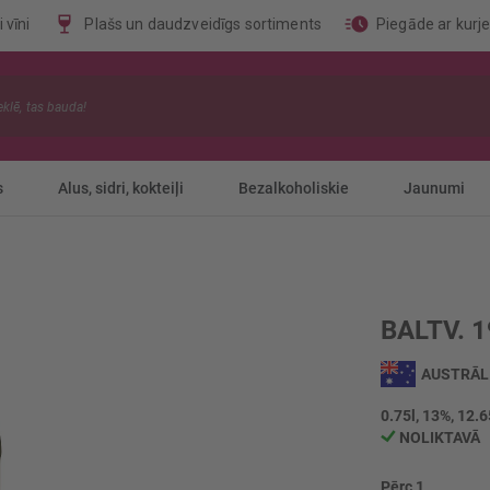
 vīni
Plašs un daudzveidīgs sortiments
Piegāde ar kurj
s
Alus, sidri, kokteiļi
Bezalkoholiskie
Jaunumi
BALTV. 
AUSTRĀL
0.75l, 13%, 12.6
NOLIKTAVĀ
Pērc 1