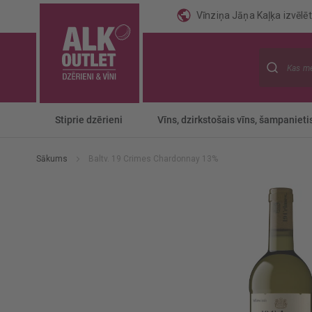
Vīnziņa Jāņa Kaļķa izvēlēti
Meklēt
Stiprie dzērieni
Vīns, dzirkstošais vīns, šampanieti
Sākums
Baltv. 19 Crimes Chardonnay 13%
Iet
uz
galerijas
beigām