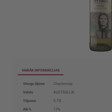
Iet
uz
galerijas
VAIRĀK INFORMĀCIJAS
sākumu
Vairāk
Vīnogu šķirne
Chardonnay
informācijas
Valsts
AUSTRĀLIJA
Tilpums
0.75l
Alk %
13%