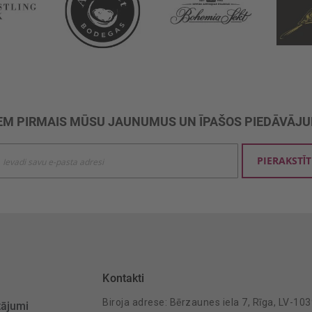
M PIRMAIS MŪSU JAUNUMUS UN ĪPAŠOS PIEDĀVĀJ
ties
PIERAKSTĪT
mu
šanai:
Kontakti
Biroja adrese: Bērzaunes iela 7, Rīga, LV-10
tājumi