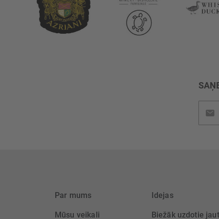
SAŅE
Pieteik
jaunu
saņem
Par mums
Idejas
Mūsu veikali
Biežāk uzdotie jau