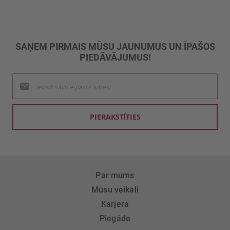
SAŅEM PIRMAIS MŪSU JAUNUMUS UN ĪPAŠOS
PIEDĀVĀJUMUS!
Pieteikties
jaunumu
saņemšanai:
PIERAKSTĪTIES
Par mums
Mūsu veikali
Karjera
Piegāde