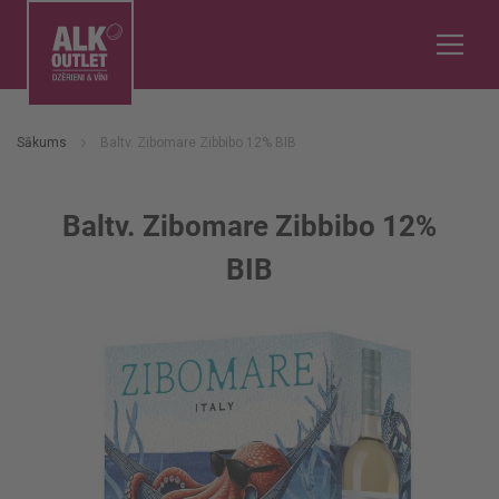
Sākums
Baltv. Zibomare Zibbibo 12% BIB
Baltv. Zibomare Zibbibo 12%
BIB
Iet
uz
galerijas
beigām