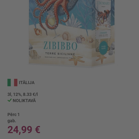
Iet
uz
ITĀLIJA
galerijas
sākumu
3l, 12%, 8.33 €/l
NOLIKTAVĀ
Pērc 1
gab.
24,99 €