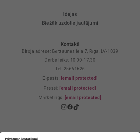
Idejas
Biežāk uzdotie jautājumi
Kontakti
Biroja adrese: Bērzaunes iela 7, Rīga, LV-1039
Darba laiks: 10.00-17.30
Tel: 25661626
E-pasts:
[email protected]
Presei:
[email protected]
Mārketings:
[email protected]
Privātuma politika