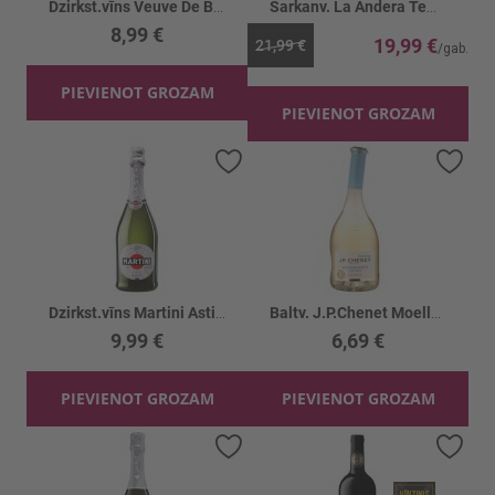
Dzirkst.vīns Veuve De Bort Blanc De Bl. 11%
Sarkanv. La Andera Tempranillo Merlot 13% BIB
8,99 €
19,99 €
21,99 €
PIEVIENOT GROZAM
PIEVIENOT GROZAM
Pievienot vēlmju sarakstam
Piev
Dzirkst.vīns Martini Asti 7.5%
Baltv. J.P.Chenet Moelleux 11.5%
9,99 €
6,69 €
PIEVIENOT GROZAM
PIEVIENOT GROZAM
Pievienot vēlmju sarakstam
Piev