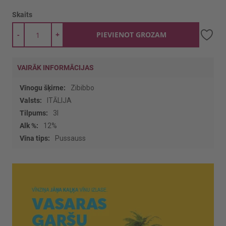
Skaits
-
+
PIEVIENOT GROZAM
VAIRĀK INFORMĀCIJAS
Vairāk
Zibibbo
informācijas
ITĀLIJA
3l
12%
Pussauss