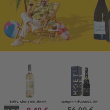
Baltv. Aloe Tree Chenin Blanc 12.5%
Šampanietis Moet&Chandon Nectar Champagne 12%