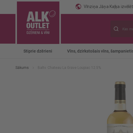
Vīnziņa Jāņa Kaļķa izvēlēti
Meklēt
Stiprie dzērieni
Vīns, dzirkstošais vīns, šampanieti
Sākums
Baltv. Chateau La Grave Loupiac 12.5%
Iet
uz
galerijas
beigām