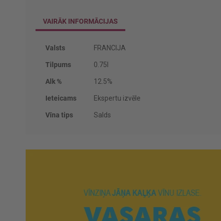
VAIRĀK INFORMĀCIJAS
Vairāk
Valsts
FRANCIJA
informācijas
Tilpums
0.75l
Alk %
12.5%
Ieteicams
Ekspertu izvēle
Vīna tips
Salds