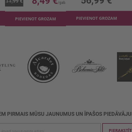
56,99 €
8,49 €
11,99 €
PIEVIENOT GROZAM
PIEVIENOT GROZAM
M PIRMAIS MŪSU JAUNUMUS UN ĪPAŠOS PIEDĀVĀJ
ties
PIERAKSTĪT
mu