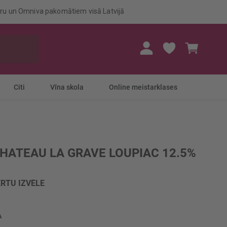
eru un Omniva pakomātiem visā Latvijā
Mans gr
Citi
Vīna skola
Online meistarklases
CHATEAU LA GRAVE LOUPIAC 12.5%
RTU IZVĒLE
A