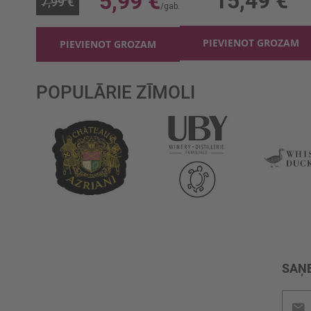
15,49 €
5,99 €
7,99 €
PIEVIENOT GROZAM
PIEVIENOT GROZAM
POPULĀRIE ZĪMOLI
SAŅE
Pieteik
jaunu