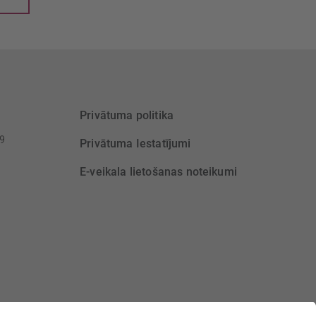
Privātuma politika
39
Privātuma Iestatījumi
E-veikala lietošanas noteikumi