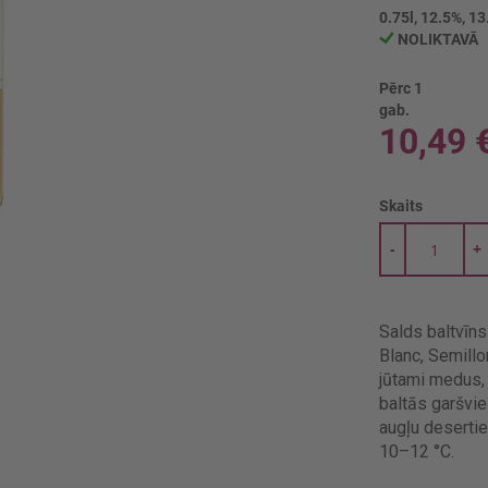
0.75l, 12.5%, 13
NOLIKTAVĀ
Pērc 1
gab.
10,49 
Skaits
-
+
Salds baltvīns
Blanc, Semill
jūtami medus, 
baltās garšvie
augļu desertie
10–12 °C.