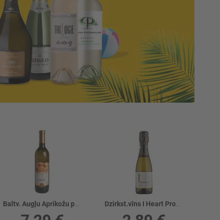
Baltv. Augļu Aprikožu pussalds 12.5%
Dzirkst.vīns I Heart Prosecco Extra Dry 10.5%