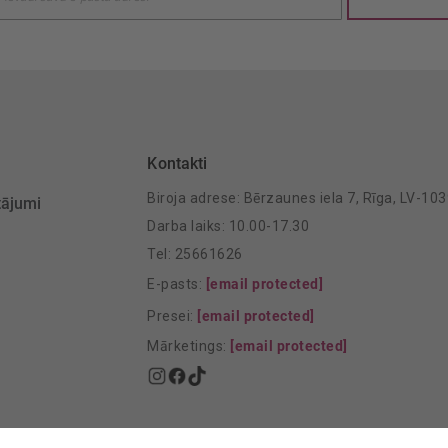
šanai:
Kontakti
Biroja adrese: Bērzaunes iela 7, Rīga, LV-10
tājumi
Darba laiks: 10.00-17.30
Tel: 25661626
E-pasts:
[email protected]
Presei:
[email protected]
Mārketings:
[email protected]