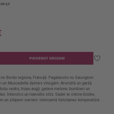
.99 €/l
€
PIEVIENOT GROZAM
 no Bordo reģiona, Francijā. Pagatavots no Sauvignon
on un Muscadelle šķirnes vīnogām. Aromātā un garšā
bišu vasks, tropu augļi, gatava melone, bumbieri un
las. Intensīvs un niansēts stils. Sader ar crème brûlée,
m un zilajiem sieriem. Ieteicamā lietošanas temperatūra: