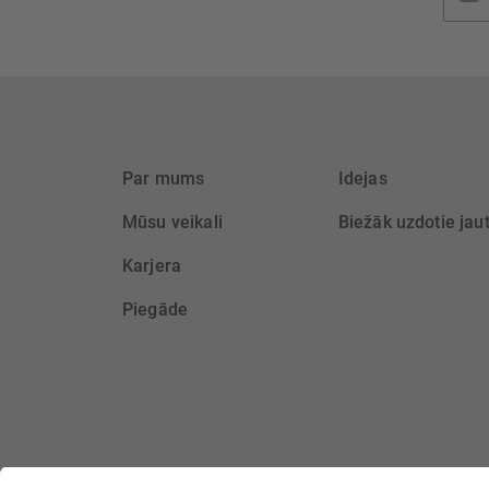
saņem
Par mums
Idejas
Mūsu veikali
Biežāk uzdotie jau
Karjera
Piegāde