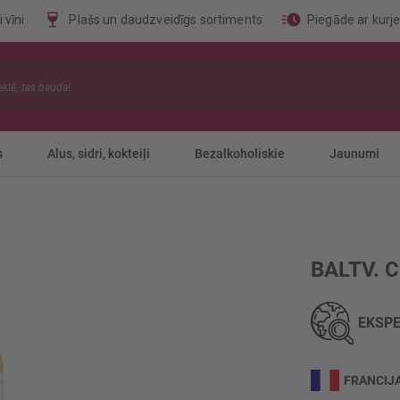
 vīni
Plašs un daudzveidīgs sortiments
Piegāde ar kurj
s
Alus, sidri, kokteiļi
Bezalkoholiskie
Jaunumi
BALTV. 
EKSPE
FRANCIJ