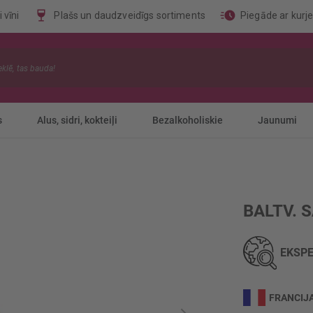
 vīni
Plašs un daudzveidīgs sortiments
Piegāde ar kurj
s
Alus, sidri, kokteiļi
Bezalkoholiskie
Jaunumi
BALTV. 
EKSPE
FRANCIJ