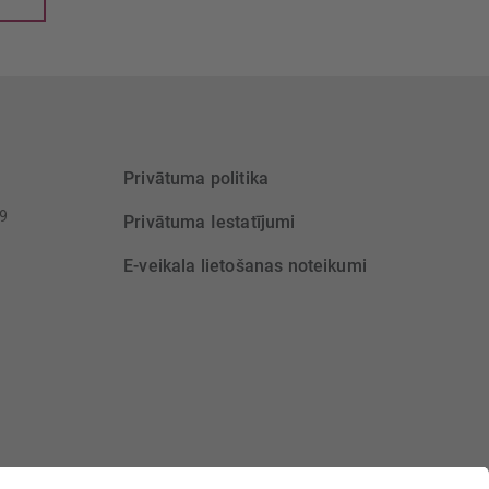
Privātuma politika
39
Privātuma Iestatījumi
E-veikala lietošanas noteikumi