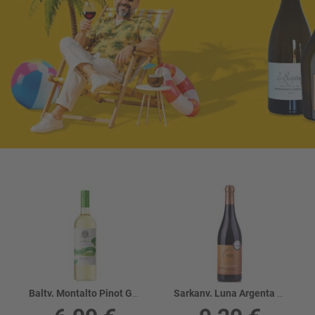
Baltv. Montalto Pinot Grigio 12%
Sarkanv. Luna Argenta Negr-Prim Appassimento 14%