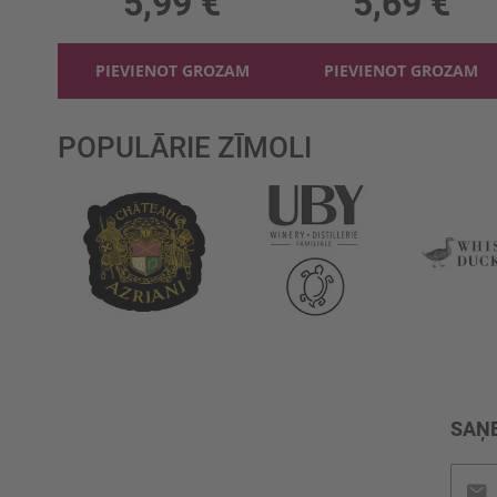
5,99 €
5,69 €
PIEVIENOT GROZAM
PIEVIENOT GROZAM
POPULĀRIE ZĪMOLI
SAŅE
Pieteik
jaunu