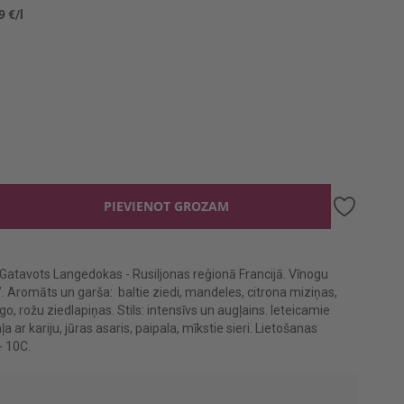
9 €/l
PIEVIENOT GROZAM
. Gatavots Langedokas - Rusiljonas reģionā Francijā. Vīnogu
r’. Aromāts un garša: baltie ziedi, mandeles, citrona miziņas,
, rožu ziedlapiņas. Stils: intensīvs un augļains. Ieteicamie
ļa ar kariju, jūras asaris, paipala, mīkstie sieri. Lietošanas
- 10C.