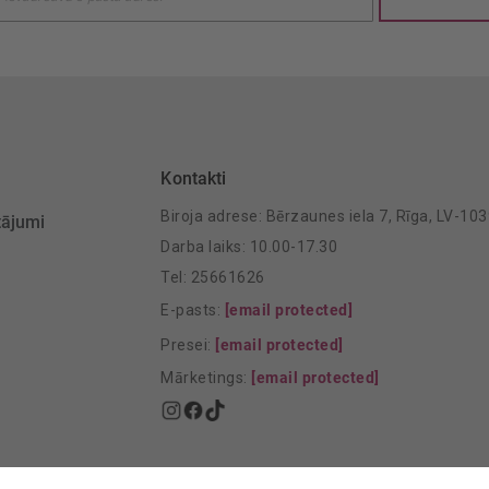
šanai:
Kontakti
Biroja adrese: Bērzaunes iela 7, Rīga, LV-10
tājumi
Darba laiks: 10.00-17.30
Tel: 25661626
E-pasts:
[email protected]
Presei:
[email protected]
Mārketings:
[email protected]