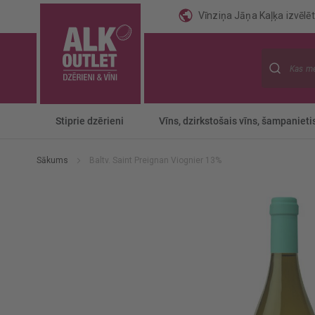
Vīnziņa Jāņa Kaļķa izvēlēti
Meklēt
Stiprie dzērieni
Vīns, dzirkstošais vīns, šampanieti
Sākums
Baltv. Saint Preignan Viognier 13%
Iet
uz
galerijas
beigām