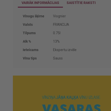
VAIRĀK INFORMĀCIJAS
SAISTĪTIE RAKSTI
Vairāk
Vīnogu šķirne
Viognier
informācijas
Valsts
FRANCIJA
Tilpums
0.75l
Alk %
13%
Ieteicams
Ekspertu izvēle
Vīna tips
Sauss