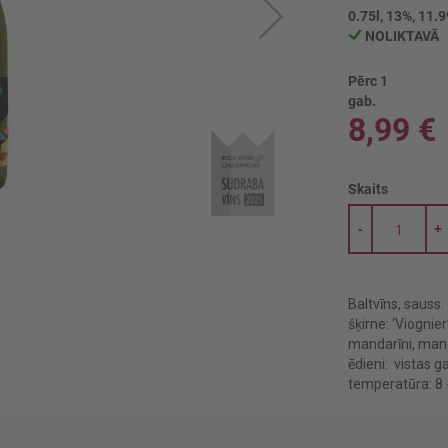
0.75l, 13%, 11.9
NOLIKTAVĀ
Pērc 1
gab.
8,99 €
Skaits
-
+
Baltvīns, sauss
šķirne: ‘Viognie
mandarīni, mango
ēdieni: vistas ga
temperatūra: 8 