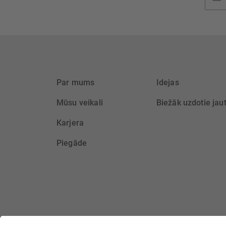
saņem
Par mums
Idejas
Mūsu veikali
Biežāk uzdotie jau
Karjera
Piegāde