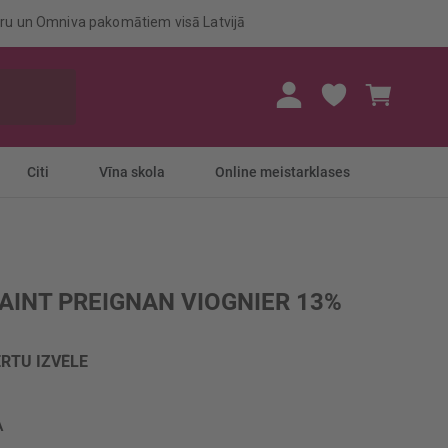
eru un Omniva pakomātiem visā Latvijā
Mans gr
Citi
Vīna skola
Online meistarklases
SAINT PREIGNAN VIOGNIER 13%
RTU IZVĒLE
A