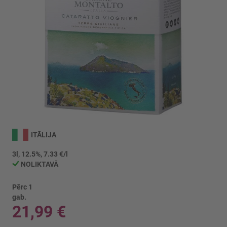
Iet
uz
ITĀLIJA
galerijas
sākumu
3l, 12.5%, 7.33 €/l
NOLIKTAVĀ
Pērc 1
gab.
21,99 €