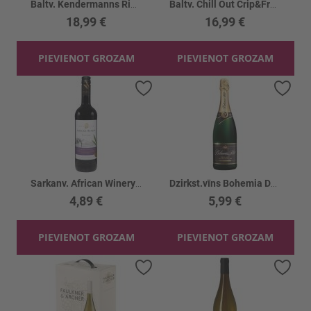
Baltv. Kendermanns Riesling 9.5% BIB
Baltv. Chill Out Crip&Fresh Chenin Blanc12% BIB
18,99 €
16,99 €
PIEVIENOT GROZAM
PIEVIENOT GROZAM
Pievienot vēlmju sarakstam
Piev
Sarkanv. African Winery Pinotage 13%
Dzirkst.vīns Bohemia Demi sec 11%
4,89 €
5,99 €
PIEVIENOT GROZAM
PIEVIENOT GROZAM
Pievienot vēlmju sarakstam
Piev