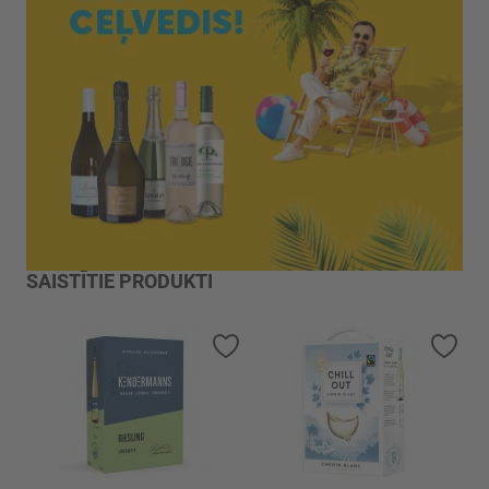
SAISTĪTIE PRODUKTI
Pievienot vēlmju sarakstam
Piev