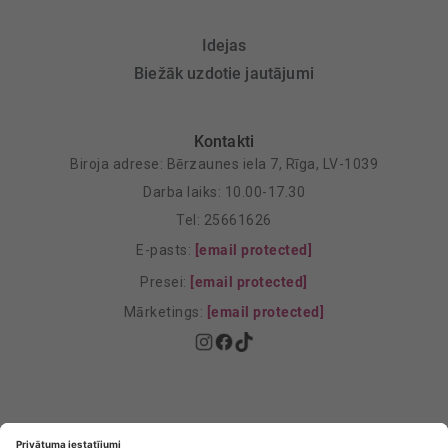
Idejas
Biežāk uzdotie jautājumi
Kontakti
Biroja adrese: Bērzaunes iela 7, Rīga, LV-1039
Darba laiks: 10.00-17.30
Tel: 25661626
E-pasts:
[email protected]
Presei:
[email protected]
Mārketings:
[email protected]
Privātuma politika