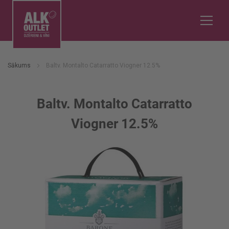
Sākums
Baltv. Montalto Catarratto Viogner 12.5%
Baltv. Montalto Catarratto
Viogner 12.5%
Iet
uz
galerijas
beigām