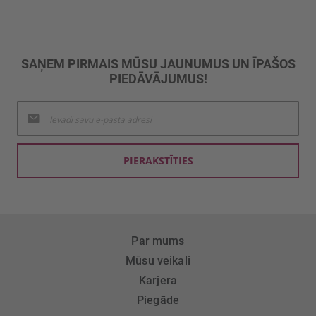
SAŅEM PIRMAIS MŪSU JAUNUMUS UN ĪPAŠOS
PIEDĀVĀJUMUS!
Pieteikties
jaunumu
saņemšanai:
PIERAKSTĪTIES
Par mums
Mūsu veikali
Karjera
Piegāde