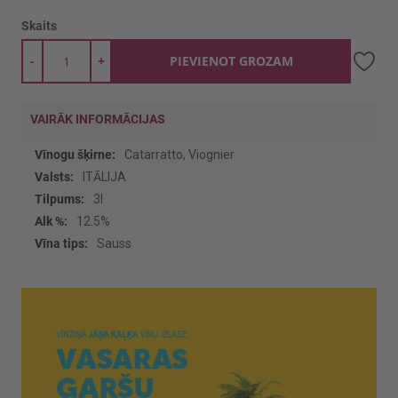
Skaits
-
+
PIEVIENOT GROZAM
VAIRĀK INFORMĀCIJAS
Vairāk
Catarratto, Viognier
informācijas
ITĀLIJA
3l
12.5%
Sauss