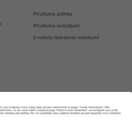
Privātuma politika
39
Privātuma Iestatījumi
E-veikala lietošanas noteikumi