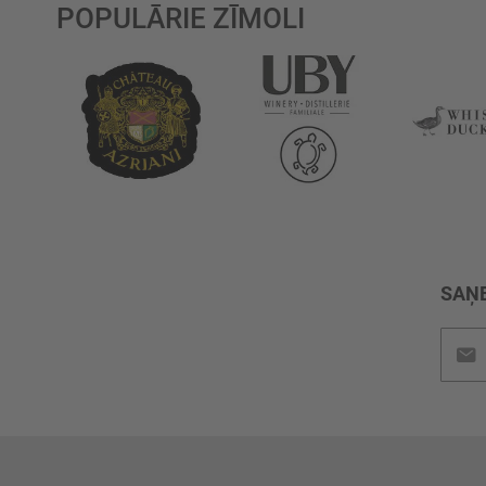
POPULĀRIE ZĪMOLI
SAŅE
Pieteik
jaunu
saņem