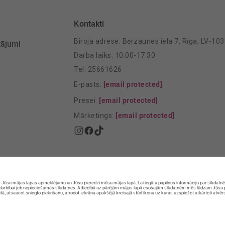
Kontakti
Biroja adrese: Bērzaunes iela 7, Rīga, LV-10
tājumi
Darba laiks: 10.00-17.30
Tel: 25661626
E-pasts:
[email protected]
Presei:
[email protected]
Mārketings:
[email protected]
© SIA „Vita Mārkets” visas tiesības aizsargātas.