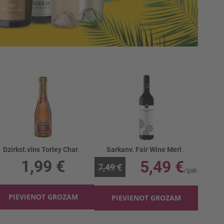
Dzirkst.vīns Torley Charmant Rose 11%
Sarkanv. Fair Wine Merlot Dry 13%
1,99 €
5,49 €
7,49 €
PIEVIENOT GROZAM
PIEVIENOT GROZAM