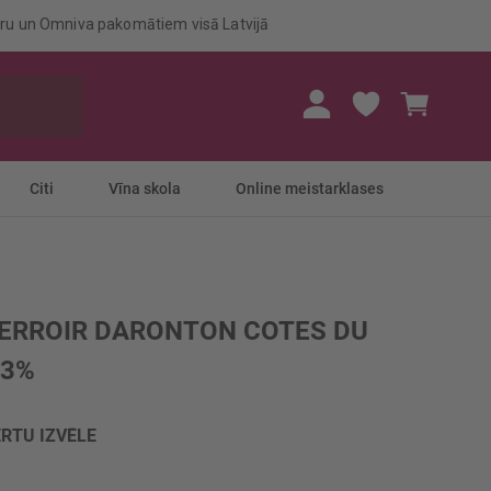
eru un Omniva pakomātiem visā Latvijā
Mans gr
Citi
Vīna skola
Online meistarklases
TERROIR DARONTON COTES DU
13%
RTU IZVĒLE