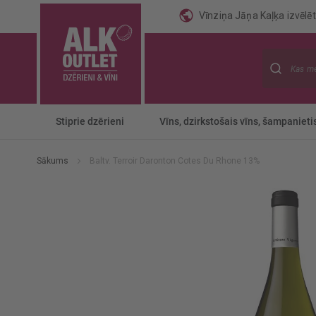
Vīnziņa Jāņa Kaļķa izvēlēti
Meklēt
Stiprie dzērieni
Vīns, dzirkstošais vīns, šampanieti
Sākums
Baltv. Terroir Daronton Cotes Du Rhone 13%
Iet
uz
galerijas
beigām