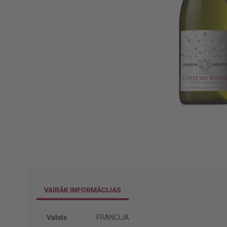
Iet
uz
galerijas
sākumu
VAIRĀK INFORMĀCIJAS
Vairāk
Valsts
FRANCIJA
informācijas