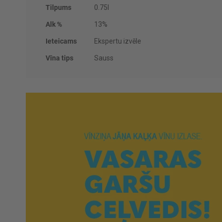
Tilpums
0.75l
Alk %
13%
Ieteicams
Ekspertu izvēle
Vīna tips
Sauss