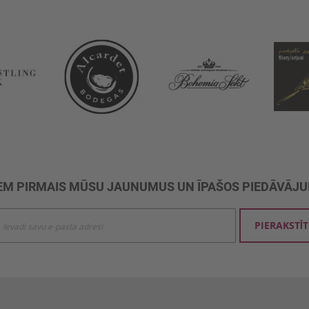
M PIRMAIS MŪSU JAUNUMUS UN ĪPAŠOS PIEDĀVĀJ
ties
PIERAKSTĪT
mu
šanai: