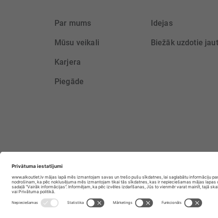
Par mums
Idejas
Mūsu veikali
Biežāk uzdotie jau
Karjera
Piegāde