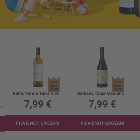
Baltv. Verum Terra Airén 11.5%
Sarkanv. Cape Maidens Shiraz 14%
7,99 €
7,99 €
PIEVIENOT GROZAM
PIEVIENOT GROZAM