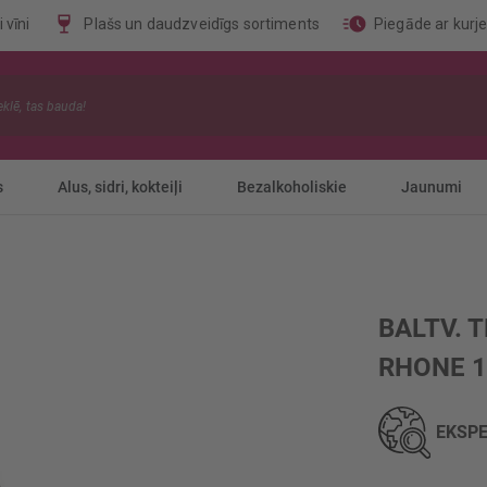
 vīni
Plašs un daudzveidīgs sortiments
Piegāde ar kurj
s
Alus, sidri, kokteiļi
Bezalkoholiskie
Jaunumi
BALTV. 
RHONE 
EKSPE