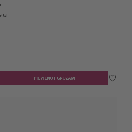
A
9 €/l
PIEVIENOT GROZAM