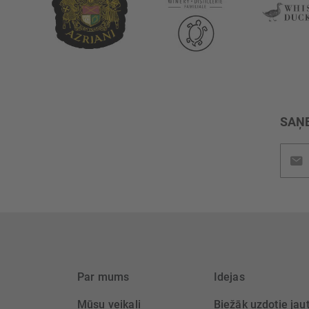
SAŅE
Pieteik
jaunu
saņem
Par mums
Idejas
Mūsu veikali
Biežāk uzdotie jau