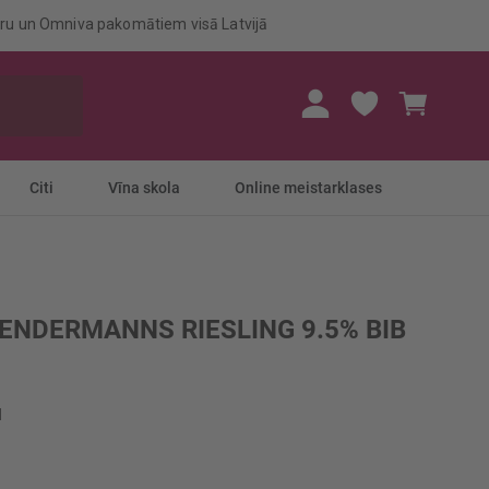
eru un Omniva pakomātiem visā Latvijā
Mans gr
Citi
Vīna skola
Online meistarklases
KENDERMANNS RIESLING 9.5% BIB
l