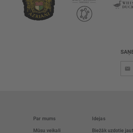
SAŅE
Pieteik
jaunu
saņem
Par mums
Idejas
Mūsu veikali
Biežāk uzdotie jau