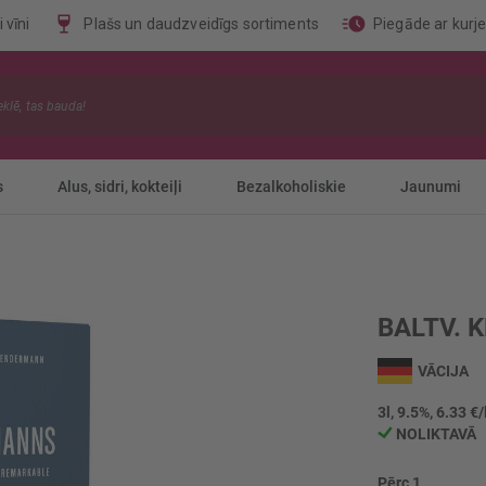
 vīni
Plašs un daudzveidīgs sortiments
Piegāde ar kurj
s
Alus, sidri, kokteiļi
Bezalkoholiskie
Jaunumi
BALTV. 
VĀCIJA
3l, 9.5%, 6.33 €/
NOLIKTAVĀ
Pērc 1