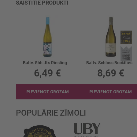
SAISTĪTIE PRODUKTI
Baltv. Shh..It's Riesling Qualitatswein11.5%
Baltv. Schloss Bockfliess Riesling 13.5%
6,49 €
8,69 €
PIEVIENOT GROZAM
PIEVIENOT GROZAM
POPULĀRIE ZĪMOLI