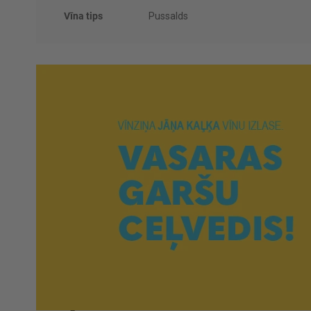
Vīna tips
Pussalds