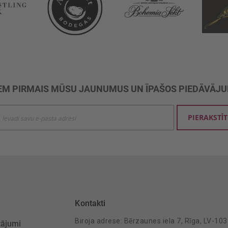
M PIRMAIS MŪSU JAUNUMUS UN ĪPAŠOS PIEDĀVĀJ
ties
PIERAKSTĪT
mu
šanai:
Kontakti
Biroja adrese: Bērzaunes iela 7, Rīga, LV-10
tājumi