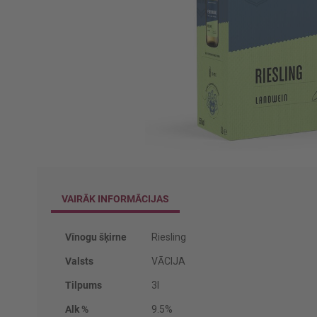
Iet
uz
galerijas
VAIRĀK INFORMĀCIJAS
sākumu
Vairāk
Vīnogu šķirne
Riesling
informācijas
Valsts
VĀCIJA
Tilpums
3l
Alk %
9.5%