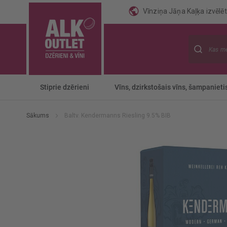
Vīnziņa Jāņa Kaļķa izvēlēti
Meklēt
Stiprie dzērieni
Vīns, dzirkstošais vīns, šampanieti
Sākums
Baltv. Kendermanns Riesling 9.5% BIB
Iet
uz
galerijas
beigām