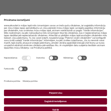
Privātuma politika
Privātuma Iestatījumi
E-veikala lietošanas noteikumi
© SIA „Vita Mārkets” visas tiesības aizsargātas.
ALKOHOLA LIETOŠANA KAITĒ JŪSU VESELĪBAI!
ALKOHOLA PĀRDOŠANA, IEGĀDĀŠANĀS UN
NODOŠANA NEPILNGADĪGĀM PERSONĀM IR
AIZLIEGTA.