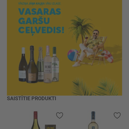
SAISTĪTIE PRODUKTI
Pievienot vēlmju sarakstam
Piev