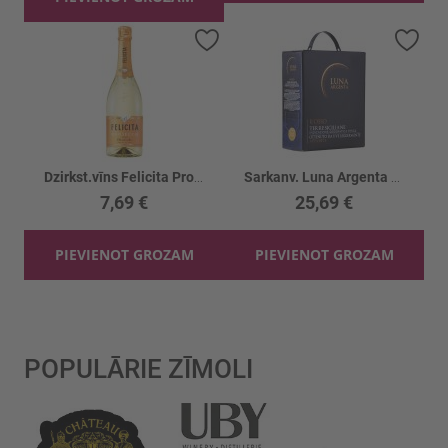
Pievienot vēlmju sarakstam
Piev
Dzirkst.vīns Felicita Prosecco Demi Sec10.5%
Sarkanv. Luna Argenta Rosso Apassite 13.5%
7,69 €
25,69 €
PIEVIENOT GROZAM
PIEVIENOT GROZAM
POPULĀRIE ZĪMOLI