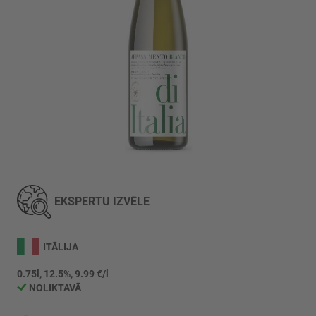
Iet
uz
galerijas
EKSPERTU IZVĒLE
sākumu
ITĀLIJA
0.75l, 12.5%, 9.99 €/l
NOLIKTAVĀ