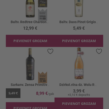
Baltv. Redtree Chardonnay 13.5%
Baltv. Daos Pinot Grigio 12.5%
12,99 €
5,49 €
PIEVIENOT GROZAM
PIEVIENOT GROZAM
Pievienot vēlmju sarakstam
Piev
Sarkanv. Zensa Primitivo Organic 14%
Dzirkst.vīna dz. Wolu Rabarberu 6%
3,99 €
8,99 €
9,49 €
+
0,10 €
depozīts
PIEVIENOT GROZAM
PIEVIENOT GROZAM