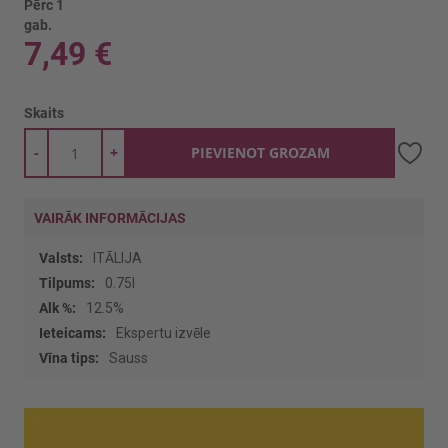
Pērc 1
gab.
7,49 €
Skaits
-
+
PIEVIENOT GROZAM
VAIRĀK INFORMĀCIJAS
Vairāk
ITĀLIJA
informācijas
0.75l
12.5%
Ekspertu izvēle
Sauss