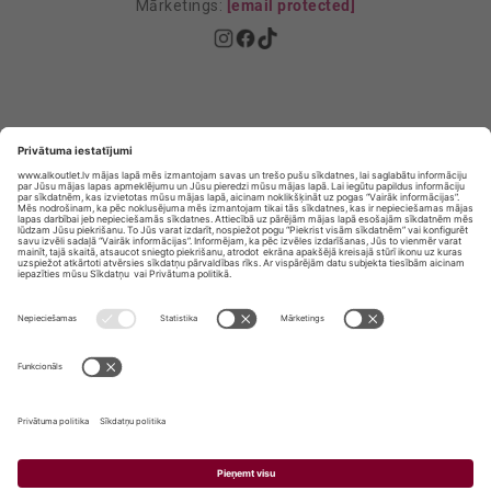
Mārketings:
[email protected]
Privātuma politika
Privātuma Iestatījumi
E-veikala lietošanas noteikumi
© SIA „Vita Mārkets” visas tiesības aizsargātas.
ALKOHOLA LIETOŠANA KAITĒ JŪSU VESELĪBAI!
ALKOHOLA PĀRDOŠANA, IEGĀDĀŠANĀS UN
NODOŠANA NEPILNGADĪGĀM PERSONĀM IR