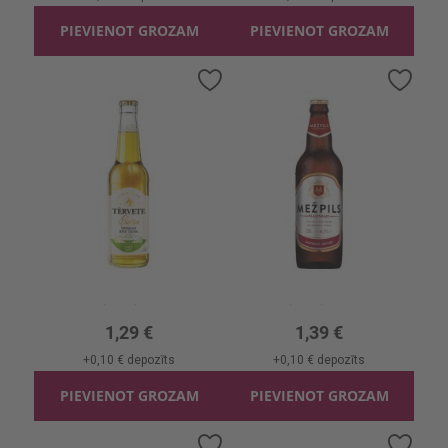
PIEVIENOT GROZAM
PIEVIENOT GROZAM
Pievienot
Pievi
vēlmju
vēlmj
sarakstam
sara
Alus Tērvete Extra Lime 4.5%
Alus Mežpils Klasiskais 4.2%
0.33l, 4.5%, 3.91 €/l
0.5l, 4.2%, 2.78 €/l
1,29 €
1,39 €
+
0,10 €
depozīts
+
0,10 €
depozīts
PIEVIENOT GROZAM
PIEVIENOT GROZAM
Pievienot
Pievi