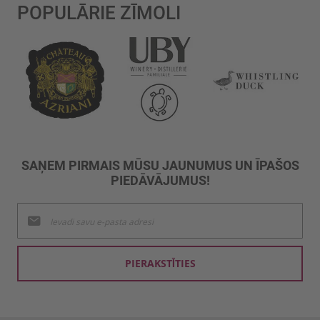
POPULĀRIE ZĪMOLI
SAŅEM PIRMAIS MŪSU JAUNUMUS UN ĪPAŠOS
PIEDĀVĀJUMUS!
Pieteikties
jaunumu
saņemšanai:
PIERAKSTĪTIES