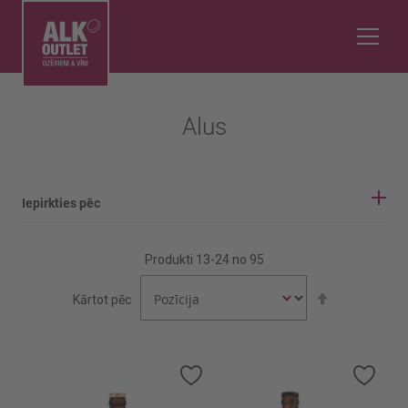
Alus
Iepirkties pēc
IEPIRKŠANĀS OPCIJAS
Produkti
13
-
24
no
95
Alus tonis
Iestatīt
Kārtot pēc
Gaišais
dilstošā
secībā
Tumšais
Alus tips
Pievienot
Pievi
vēlmju
vēlmj
sarakstam
sara