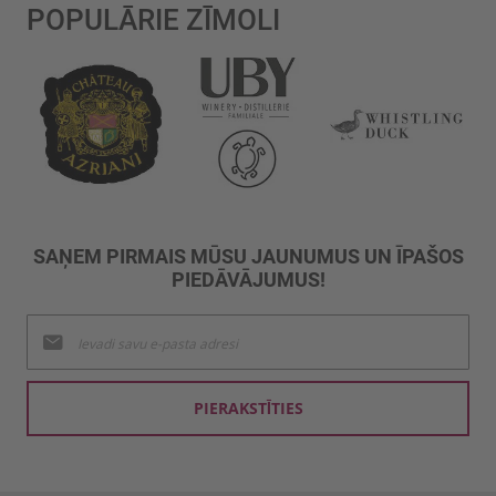
POPULĀRIE ZĪMOLI
SAŅEM PIRMAIS MŪSU JAUNUMUS UN ĪPAŠOS
PIEDĀVĀJUMUS!
Pieteikties
jaunumu
saņemšanai:
PIERAKSTĪTIES