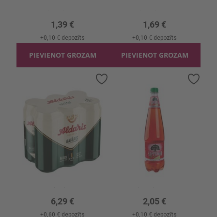
0.5l, 5.3%, 2.78 €/l
0.5l, 5.5%, 3.38 €/l
1,39 €
1,69 €
+
0,10 €
depozīts
+
0,10 €
depozīts
PIEVIENOT GROZAM
PIEVIENOT GROZAM
Pievienot
Pievi
vēlmju
vēlmj
sarakstam
sara
Alus Aldaris Gaišais pinte 5% skārd.
Alus dz. Sherwood Raspberry Lime 4.5% PET
3.408l, 5%, 1.85 €/l
1l, 4.5%, 2.05 €/l
6,29 €
2,05 €
+
0,60 €
depozīts
+
0,10 €
depozīts