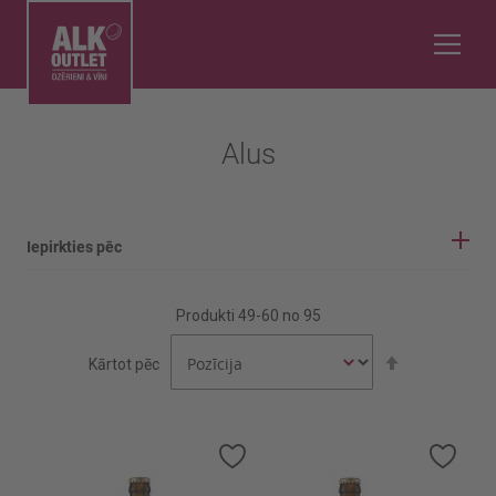
Alus
Iepirkties pēc
IEPIRKŠANĀS OPCIJAS
Produkti
49
-
60
no
95
Alus tonis
Iestatīt
Kārtot pēc
Gaišais
dilstošā
secībā
Tumšais
Alus tips
Pievienot
Pievi
vēlmju
vēlmj
sarakstam
sara