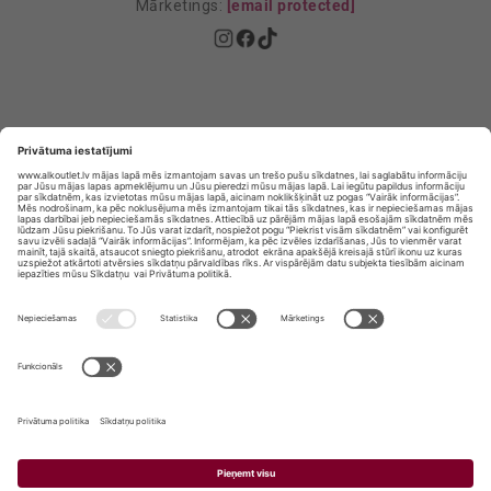
Mārketings:
[email protected]
Privātuma politika
Privātuma Iestatījumi
E-veikala lietošanas noteikumi
© SIA „Vita Mārkets” visas tiesības aizsargātas.
ALKOHOLA LIETOŠANA KAITĒ JŪSU VESELĪBAI!
ALKOHOLA PĀRDOŠANA, IEGĀDĀŠANĀS UN
NODOŠANA NEPILNGADĪGĀM PERSONĀM IR