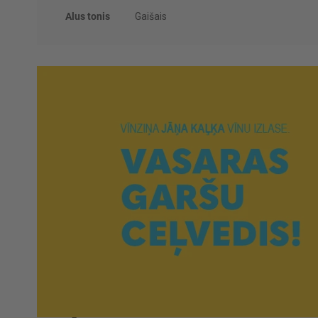
Alus tonis
Gaišais