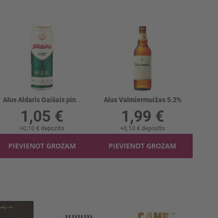
Alus Aldaris Gaišais pinte 5% skārd.
Alus Valmiermuižas 5.2%
1,05 €
1,99 €
+
0,10 €
depozīts
+
0,10 €
depozīts
PIEVIENOT GROZAM
PIEVIENOT GROZAM