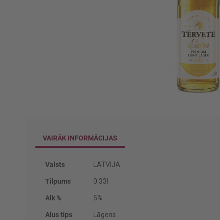
Iet
uz
galerijas
VAIRĀK INFORMĀCIJAS
sākumu
Vairāk
Valsts
LATVIJA
informācijas
Tilpums
0.33l
Alk %
5%
Alus tips
Lāgeris