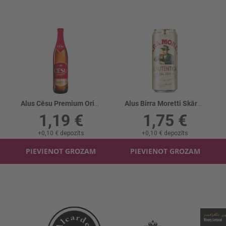
Alus Cēsu Premium Original 5% stikls
Alus Birra Moretti Skārd. 4.6%
1,19 €
1,75 €
+
0,10 €
depozīts
+
0,10 €
depozīts
PIEVIENOT GROZAM
PIEVIENOT GROZAM