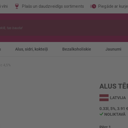
 vīni
Plašs un daudzveidīgs sortiments
Piegāde ar kurj
s
Alus, sidri, kokteiļi
Bezalkoholiskie
Jaunumi
ic 4,5%
ALUS TĒ
LATVIJA
0.33l, 5%, 3.91 €
NOLIKTAVĀ
Pērc 1