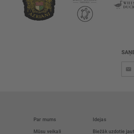
SAŅE
Pieteik
jaunu
saņem
Par mums
Idejas
Mūsu veikali
Biežāk uzdotie jau