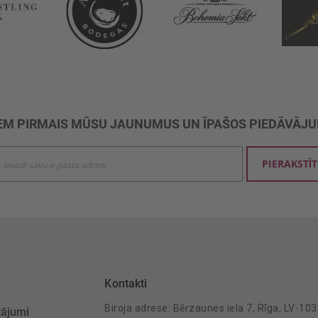
M PIRMAIS MŪSU JAUNUMUS UN ĪPAŠOS PIEDĀVĀJ
ties
PIERAKSTĪT
mu
šanai:
Kontakti
Biroja adrese: Bērzaunes iela 7, Rīga, LV-10
tājumi