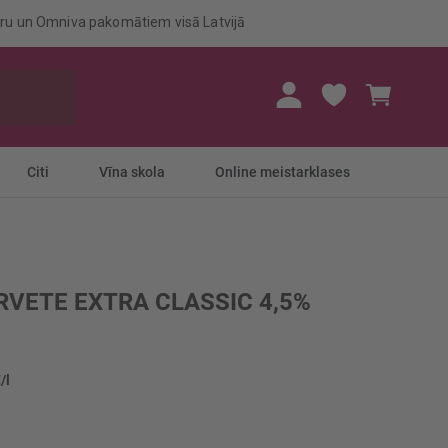
eru un Omniva pakomātiem visā Latvijā
Mans gr
Citi
Vīna skola
Online meistarklases
RVETE EXTRA CLASSIC 4,5%
/l