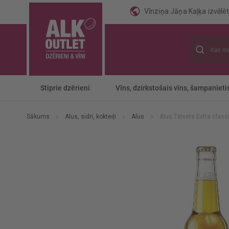
Vīnziņa Jāņa Kaļķa izvēlēti
Meklēt
Stiprie dzērieni
Vīns, dzirkstošais vīns, šampanieti
Sākums
Alus, sidri, kokteiļi
Alus
Alus Tērvete Extra class
Iet
uz
galerijas
beigām