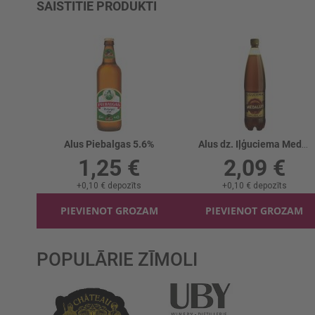
SAISTĪTIE PRODUKTI
Alus Piebalgas 5.6%
Alus dz. Iļģuciema Medalus Oriģinālais 5.5%
1,25 €
2,09 €
+
0,10 €
depozīts
+
0,10 €
depozīts
PIEVIENOT GROZAM
PIEVIENOT GROZAM
POPULĀRIE ZĪMOLI