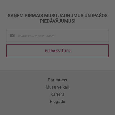
SAŅEM PIRMAIS MŪSU JAUNUMUS UN ĪPAŠOS
PIEDĀVĀJUMUS!
Pieteikties
jaunumu
saņemšanai:
PIERAKSTĪTIES
Par mums
Mūsu veikali
Karjera
Piegāde