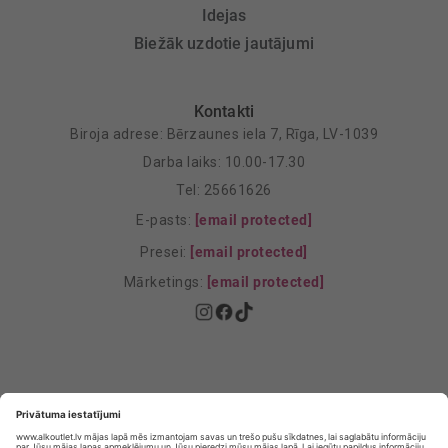
Idejas
Biežāk uzdotie jautājumi
Kontakti
Biroja adrese: Bērzaunes iela 7, Rīga, LV-1039
Darba laiks: 10.00-17.30
Tel: 25661626
E-pasts:
[email protected]
Presei:
[email protected]
Mārketings:
[email protected]
Privātuma politika
Privātuma Iestatījumi