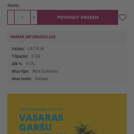
Skaits
-
+
PIEVIENOT GROZAM
VAIRĀK INFORMĀCIJAS
Vairāk
LATVIJA
informācijas
0.33l
4.5%
Alus Dzēriens
Gaišais