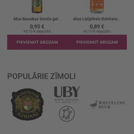
Alus Bauskas Senču gaišais 4%
Alus Lāčplēsis Dzintara 4.6% skārd.
0,95 €
0,89 €
+
0,10 €
depozīts
+
0,10 €
depozīts
PIEVIENOT GROZAM
PIEVIENOT GROZAM
POPULĀRIE ZĪMOLI