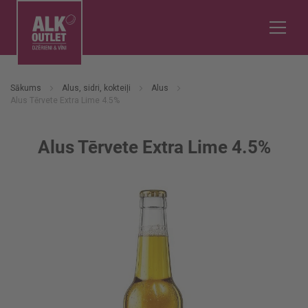
Sākums
Alus, sidri, kokteiļi
Alus
Alus Tērvete Extra Lime 4.5%
Alus Tērvete Extra Lime 4.5%
Iet
uz
galerijas
beigām