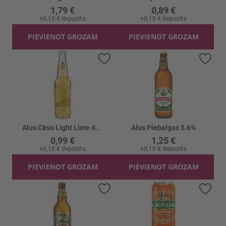
1,79 €
0,89 €
+
0,10 €
depozīts
+
0,10 €
depozīts
PIEVIENOT GROZAM
PIEVIENOT GROZAM
Pievienot vēlmju sarakstam
Piev
Alus Cēsu Light Lime 4.2%
Alus Piebalgas 5.6%
0,99 €
1,25 €
+
0,10 €
depozīts
+
0,10 €
depozīts
PIEVIENOT GROZAM
PIEVIENOT GROZAM
Pievienot vēlmju sarakstam
Piev