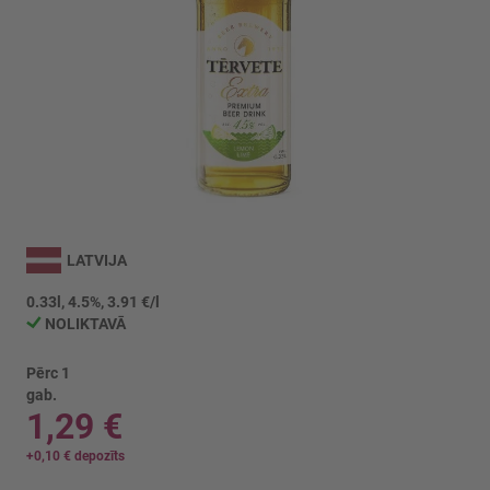
Iet
uz
LATVIJA
galerijas
sākumu
0.33l, 4.5%, 3.91 €/l
NOLIKTAVĀ
Pērc 1
gab.
1,29 €
+
0,10 €
depozīts