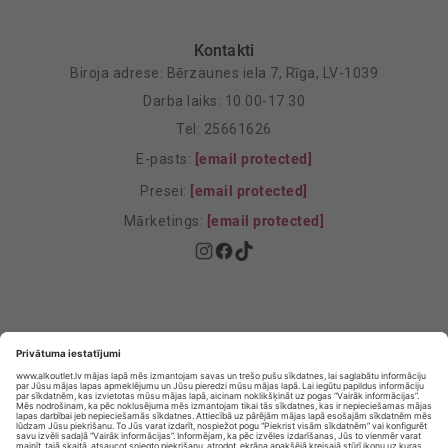
Kontakti
Biroja adrese: Bērzaunes iela 7, Rīga, LV-1039
Darba laiks: 10.00-17.30
Tel: 25661626
E-pasts:
[email protected]
Presei:
[email protected]
Mārketings:
[email protected]
Privātuma politika
Privātuma Iestatījumi
E-veikala lietošanas noteikumi