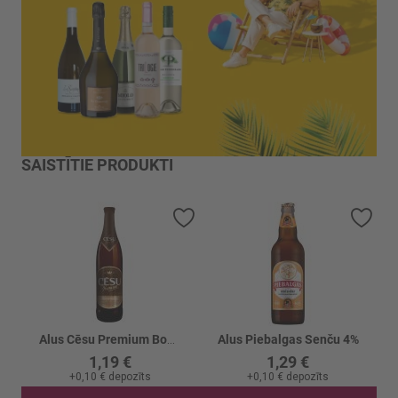
SAISTĪTIE PRODUKTI
Pievienot vēlmju sarakstam
Piev
Alus Cēsu Premium Bohemian 4.5%
Alus Piebalgas Senču 4%
1,19 €
1,29 €
+
0,10 €
depozīts
+
0,10 €
depozīts