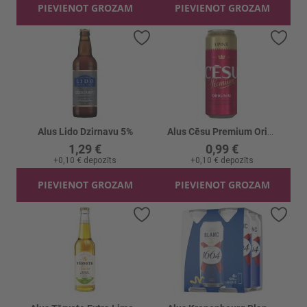
PIEVIENOT GROZAM
PIEVIENOT GROZAM
Pievienot vēlmju sarakstam
Piev
Alus Lido Dzirnavu 5%
Alus Cēsu Premium Original 5% skārd.
1,29 €
0,99 €
+
0,10 €
depozīts
+
0,10 €
depozīts
PIEVIENOT GROZAM
PIEVIENOT GROZAM
Pievienot vēlmju sarakstam
Piev