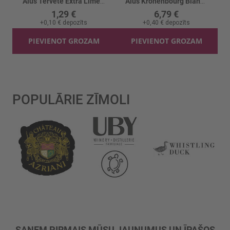
Alus Tērvete Extra Lime 4.5%
Alus Kronenbourg Blanc četrpaka 5% 4x
1,29 €
6,79 €
+
0,10 €
depozīts
+
0,40 €
depozīts
PIEVIENOT GROZAM
PIEVIENOT GROZAM
POPULĀRIE ZĪMOLI
SAŅEM PIRMAIS MŪSU JAUNUMUS UN ĪPAŠOS