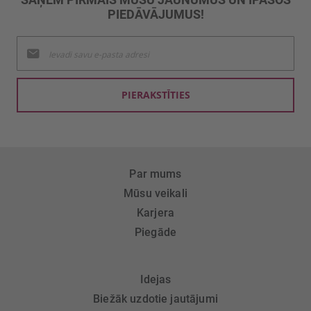
PIEDĀVĀJUMUS!
Pieteikties
jaunumu
saņemšanai:
PIERAKSTĪTIES
Par mums
Mūsu veikali
Karjera
Piegāde
Idejas
Biežāk uzdotie jautājumi