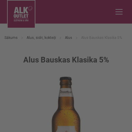
Sākums
Alus, sidri, kokteiļi
Alus
Alus Bauskas Klasika 5%
Alus Bauskas Klasika 5%
Iet
uz
galerijas
beigām