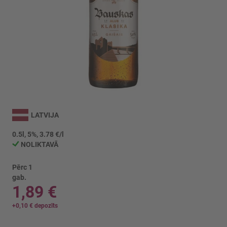
Iet
uz
LATVIJA
galerijas
sākumu
0.5l, 5%, 3.78 €/l
NOLIKTAVĀ
Pērc 1
gab.
1,89 €
+
0,10 €
depozīts