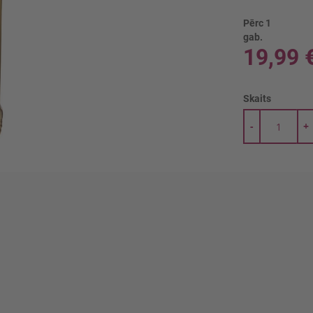
Pērc 1
gab.
19,99 
Skaits
-
+