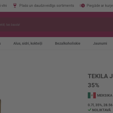
 vīni
Plašs un daudzveidīgs sortiments
Piegāde ar kurj
s
Alus, sidri, kokteiļi
Bezalkoholiskie
Jaunumi
TEKILA 
35%
MEKSIKA
0.7l, 35%, 28.56
NOLIKTAVĀ