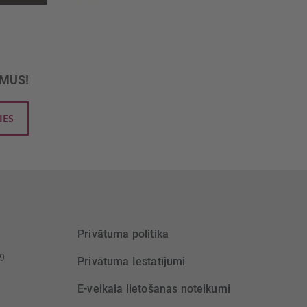
UMUS!
IES
Privātuma politika
39
Privātuma Iestatījumi
E-veikala lietošanas noteikumi