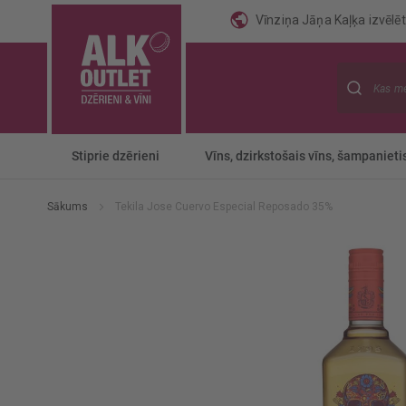
Vīnziņa Jāņa Kaļķa izvēlēti
Meklēt
Stiprie dzērieni
Vīns, dzirkstošais vīns, šampanieti
Sākums
Tekila Jose Cuervo Especial Reposado 35%
Iet
uz
galerijas
beigām