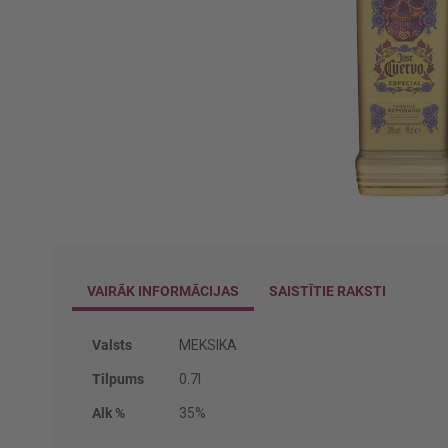
Iet
uz
galerijas
sākumu
VAIRĀK INFORMĀCIJAS
SAISTĪTIE RAKSTI
Vairāk
Valsts
MEKSIKA
informācijas
Tilpums
0.7l
Alk %
35%