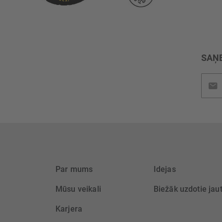
SAŅE
Pieteik
jaunu
saņem
Par mums
Idejas
Mūsu veikali
Biežāk uzdotie jau
Karjera