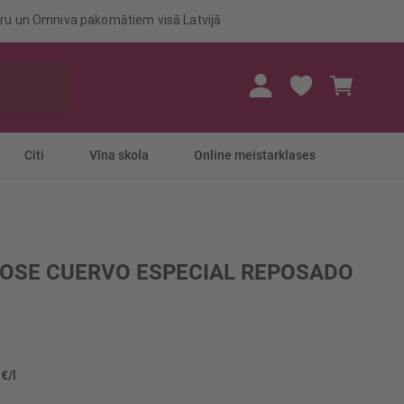
eru un Omniva pakomātiem visā Latvijā
Mans gr
Citi
Vīna skola
Online meistarklases
JOSE CUERVO ESPECIAL REPOSADO
 €/l