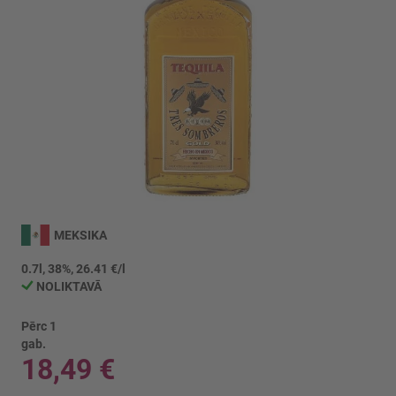
Iet
uz
MEKSIKA
galerijas
sākumu
0.7l, 38%, 26.41 €/l
NOLIKTAVĀ
Pērc 1
gab.
18,49 €