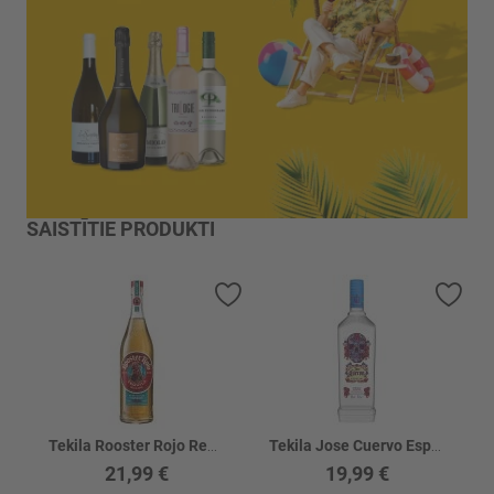
SAISTĪTIE PRODUKTI
Pievienot vēlmju sarakstam
Piev
Tekila Rooster Rojo Reposado 38%
Tekila Jose Cuervo Especial Silver 35%
21,99 €
19,99 €