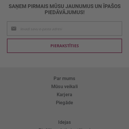
SAŅEM PIRMAIS MŪSU JAUNUMUS UN ĪPAŠOS
PIEDĀVĀJUMUS!
Pieteikties
jaunumu
saņemšanai:
PIERAKSTĪTIES
Par mums
Mūsu veikali
Karjera
Piegāde
Idejas