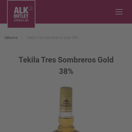
Sākums
Tekila Tres Sombreros Gold 38%
Tekila Tres Sombreros Gold
38%
Iet
uz
galerijas
beigām