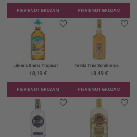
PIEVIENOT GROZAM
PIEVIENOT GROZAM
Pievienot vēlmju sarakstam
Piev
Liķieris Sierra Tropical Chilli 18%
Tekila Tres Sombreros Gold 38%
18,19 €
18,49 €
PIEVIENOT GROZAM
PIEVIENOT GROZAM
Pievienot vēlmju sarakstam
Piev