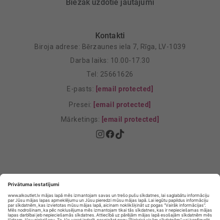
Biežāk uzdotie jautājumi
Kontakti
Biroja adrese: Bērzaunes iela 7, Rīga, LV-1039
Darba laiks: 10.00-17.30
Tel: 25661626
E-pasts:
[email protected]
Presei:
[email protected]
Mārketings:
[email protected]
Privātuma politika
Privātuma Iestatījumi
E-veikala lietošanas noteikumi