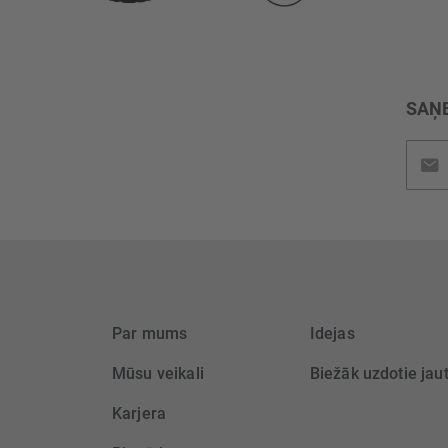
SAŅE
Pieteik
jaunu
saņem
Par mums
Idejas
Mūsu veikali
Biežāk uzdotie jau
Karjera