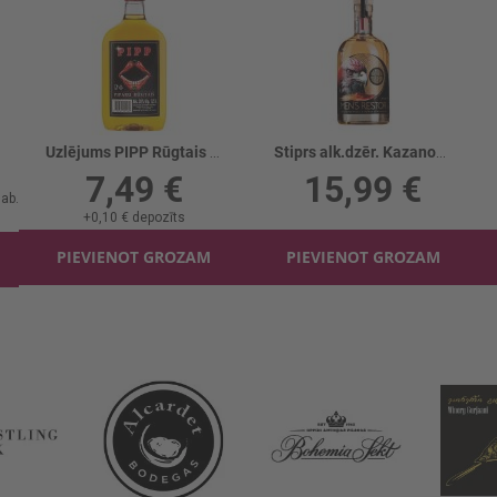
Uzlējums PIPP Rūgtais 35%
Stiprs alk.dzēr. Kazanova Mens Restor 40%
7,49 €
15,99 €
+
0,10 €
depozīts
PIEVIENOT GROZAM
PIEVIENOT GROZAM