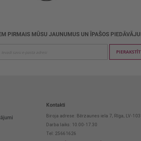
M PIRMAIS MŪSU JAUNUMUS UN ĪPAŠOS PIEDĀVĀJ
ties
PIERAKSTĪT
mu
šanai:
Kontakti
Biroja adrese: Bērzaunes iela 7, Rīga, LV-10
tājumi
Darba laiks: 10.00-17.30
Tel: 25661626