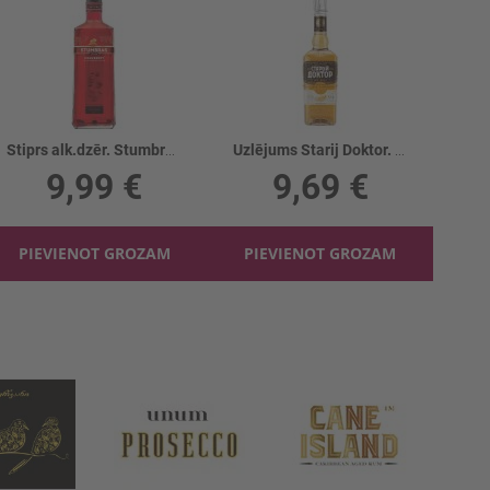
Stiprs alk.dzēr. Stumbras Cranberry 40%
Uzlējums Starij Doktor. Žeņšeņevaja 40%
9,99 €
9,69 €
PIEVIENOT GROZAM
PIEVIENOT GROZAM