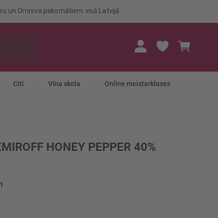
eru un Omniva pakomātiem visā Latvijā
Mans gr
Citi
Vīna skola
Online meistarklases
EMIROFF HONEY PEPPER 40%
/l