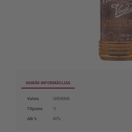
Iet
uz
galerijas
VAIRĀK INFORMĀCIJAS
sākumu
Vairāk
Valsts
UKRAINA
informācijas
Tilpums
1l
Alk %
40%