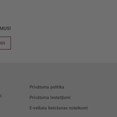
UMUS!
IES
Privātuma politika
39
Privātuma Iestatījumi
E-veikala lietošanas noteikumi