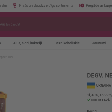
 vīni
Plašs un daudzveidīgs sortiments
Piegāde ar kurj
s
Alus, sidri, kokteiļi
Bezalkoholiskie
Jaunumi
epper 40%
DEGV. N
UKRAINA
1l, 40%, 15.99 €
NOLIKTAVĀ
Pērc 1