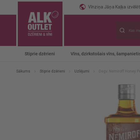
Vīnziņa Jāņa Kaļķa izvēlēti
Meklēt
Stiprie dzērieni
Vīns, dzirkstošais vīns, šampanieti
Sākums
Stiprie dzērieni
Uzlējumi
Degv. Nemiroff Honey P
Iet
uz
galerijas
beigām