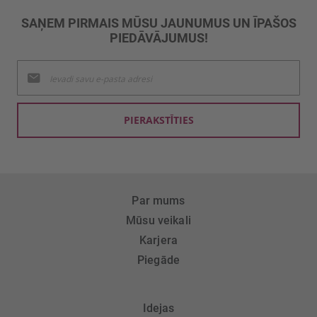
SAŅEM PIRMAIS MŪSU JAUNUMUS UN ĪPAŠOS
PIEDĀVĀJUMUS!
Pieteikties
jaunumu
saņemšanai:
PIERAKSTĪTIES
Par mums
Mūsu veikali
Karjera
Piegāde
Idejas