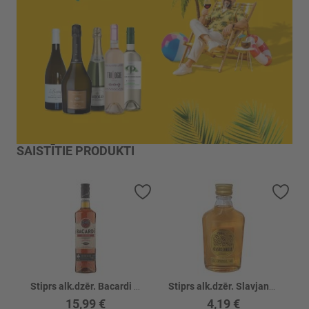
SAISTĪTIE PRODUKTI
Pievienot vēlmju sarakstam
Piev
Stiprs alk.dzēr. Bacardi Spiced 35%
Stiprs alk.dzēr. Slavjanka Krepk.Oblepiha 40%
15,99 €
4,19 €