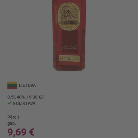
Iet
uz
LIETUVA
galerijas
sākumu
0.5l, 40%, 19.38 €/l
NOLIKTAVĀ
Pērc 1
gab.
9,69 €