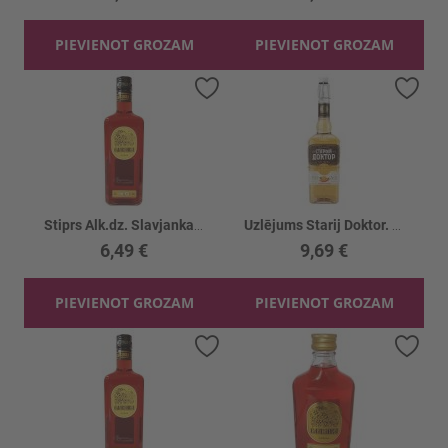
PIEVIENOT GROZAM
PIEVIENOT GROZAM
Pievienot vēlmju sarakstam
Piev
Stiprs Alk.dz. Slavjanka Brusnika s klukv.20%
Uzlējums Starij Doktor. Percovaja na Medu 40%
6,49 €
9,69 €
PIEVIENOT GROZAM
PIEVIENOT GROZAM
Pievienot vēlmju sarakstam
Piev