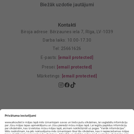
Biežāk uzdotie jautājumi
Kontakti
Biroja adrese: Bērzaunes iela 7, Rīga, LV-1039
Darba laiks: 10.00-17.30
Tel: 25661626
E-pasts:
[email protected]
Presei:
[email protected]
Mārketings:
[email protected]
Privātuma politika
Privātuma Iestatījumi
E-veikala lietošanas noteikumi