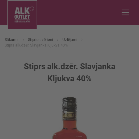
Sākums
Stiprie dzērieni
Uzlējumi
Stiprs alk.dzēr. Slavjanka Kljukva 40%
Stiprs alk.dzēr. Slavjanka
Kljukva 40%
Iet
uz
galerijas
beigām