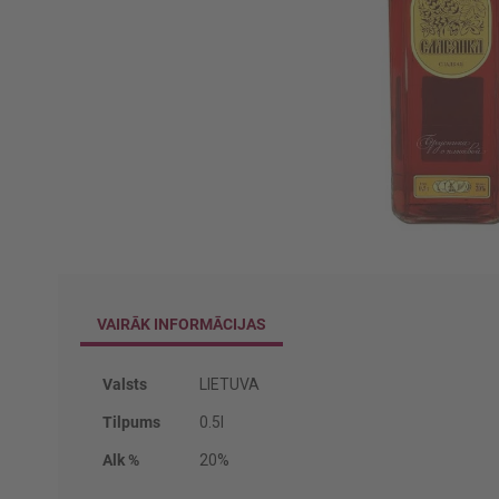
Iet
uz
galerijas
sākumu
VAIRĀK INFORMĀCIJAS
Vairāk
Valsts
LIETUVA
informācijas
Tilpums
0.5l
Alk %
20%