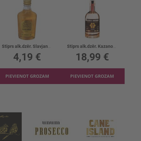
Stiprs alk.dzēr. Slavjanka Krepk.Oblepiha 40%
Stiprs alk.dzēr. Kazanova Medus destilāts 40%
4,19 €
18,99 €
PIEVIENOT GROZAM
PIEVIENOT GROZAM