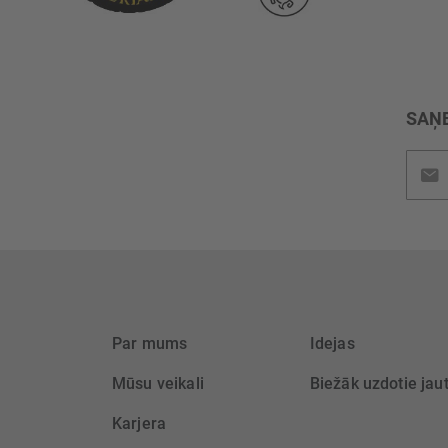
SAŅE
Pieteik
jaunu
saņem
Par mums
Idejas
Mūsu veikali
Biežāk uzdotie jau
Karjera