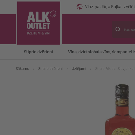
Vīnziņa Jāņa Kaļķa izvēlēti
Meklēt
Stiprie dzērieni
Vīns, dzirkstošais vīns, šampanieti
Sākums
Stiprie dzērieni
Uzlējumi
Stiprs Alk.dz. Slavjanka
Iet
uz
galerijas
beigām