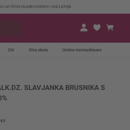
eru un Omniva pakomātiem visā Latvijā
Mans gr
Citi
Vīna skola
Online meistarklases
ALK.DZ. SLAVJANKA BRUSNIKA S
0%
 €/l