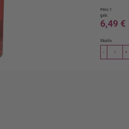
Pērc 1
gab.
6,49 €
Skaits
-
+