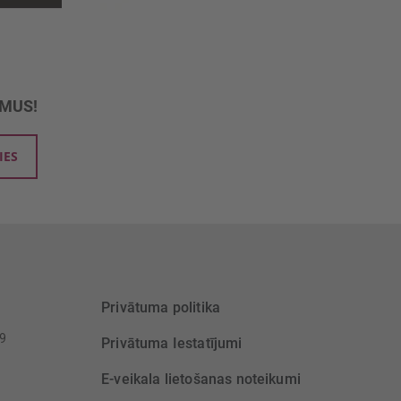
UMUS!
IES
Privātuma politika
39
Privātuma Iestatījumi
E-veikala lietošanas noteikumi