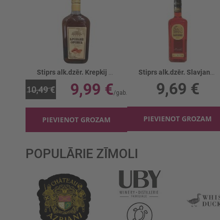
Stiprs alk.dzēr. Krepkij Orešek 43%
Stiprs alk.dzēr. Slavjanka Kljukva 40%
9,69 €
9,99 €
10,49 €
PIEVIENOT GROZAM
PIEVIENOT GROZAM
POPULĀRIE ZĪMOLI