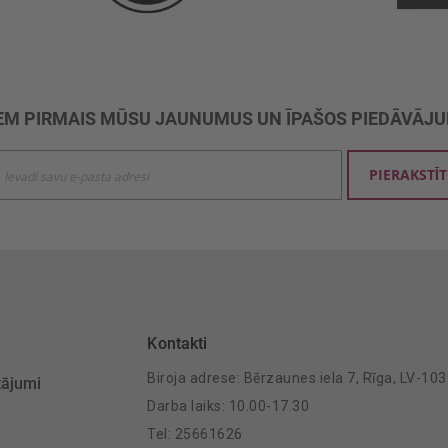
M PIRMAIS MŪSU JAUNUMUS UN ĪPAŠOS PIEDĀVĀJ
ties
PIERAKSTĪT
mu
šanai:
Kontakti
Biroja adrese: Bērzaunes iela 7, Rīga, LV-10
tājumi
Darba laiks: 10.00-17.30
Tel: 25661626