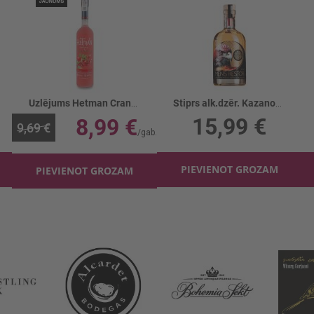
Uzlējums Hetman Cranberry 38%
Stiprs alk.dzēr. Kazanova Mens Restor 40%
15,99 €
8,99 €
9,69 €
PIEVIENOT GROZAM
PIEVIENOT GROZAM