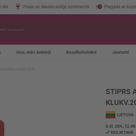
 vīni
Plašs un daudzveidīgs sortiments
Piegāde ar kurj
s
Alus, sidri, kokteiļi
Bezalkoholiskie
Jaunumi
 Brusnika s klukv.20%
STIPRS 
KLUKV.2
LIETUVA
0.5l, 20%, 12.98
NOLIKTAVĀ