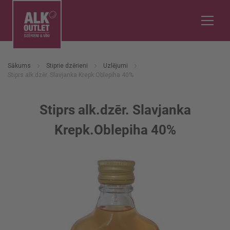
Sākums
Stiprie dzērieni
Uzlējumi
Stiprs alk.dzēr. Slavjanka Krepk.Oblepiha 40%
Stiprs alk.dzēr. Slavjanka
Krepk.Oblepiha 40%
Iet
uz
galerijas
beigām