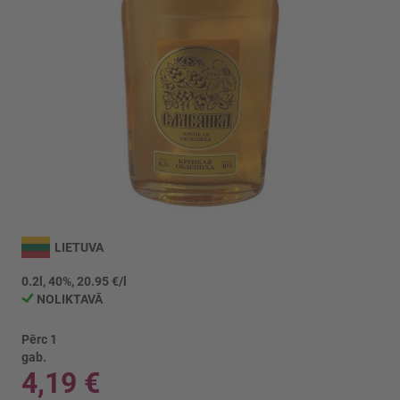
Iet
uz
LIETUVA
galerijas
sākumu
0.2l, 40%, 20.95 €/l
NOLIKTAVĀ
Pērc 1
gab.
4,19 €