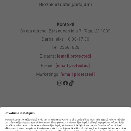
Biežāk uzdotie jautājumi
Kontakti
Biroja adrese: Bērzaunes iela 7, Rīga, LV-1039
Darba laiks: 10.00-17.30
Tel: 25661626
E-pasts:
[email protected]
Presei:
[email protected]
Mārketings:
[email protected]
Privātuma politika
Privātuma Iestatījumi
E-veikala lietošanas noteikumi