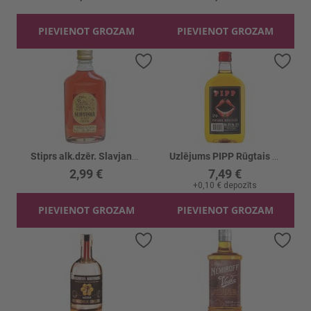
PIEVIENOT GROZAM
PIEVIENOT GROZAM
Pievienot vēlmju sarakstam
Piev
Stiprs alk.dzēr. Slavjanka Brūkl./Dzērv. 20%
Uzlējums PIPP Rūgtais 35%
2,99 €
7,49 €
+
0,10 €
depozīts
PIEVIENOT GROZAM
PIEVIENOT GROZAM
Pievienot vēlmju sarakstam
Piev