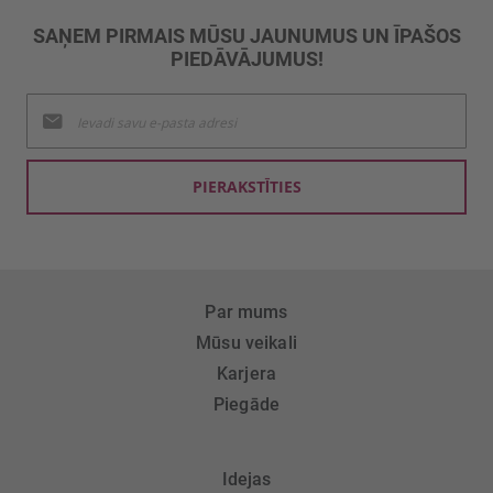
SAŅEM PIRMAIS MŪSU JAUNUMUS UN ĪPAŠOS
PIEDĀVĀJUMUS!
Pieteikties
jaunumu
saņemšanai:
PIERAKSTĪTIES
Par mums
Mūsu veikali
Karjera
Piegāde
Idejas