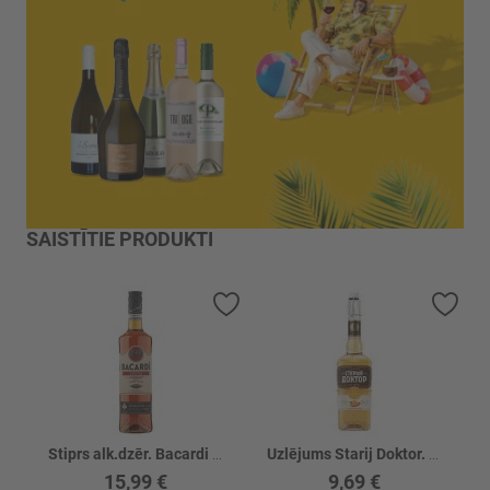
SAISTĪTIE PRODUKTI
Pievienot vēlmju sarakstam
Piev
Stiprs alk.dzēr. Bacardi Spiced 35%
Uzlējums Starij Doktor. Percovaja na Medu 40%
15,99 €
9,69 €