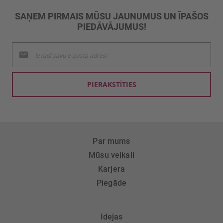
SAŅEM PIRMAIS MŪSU JAUNUMUS UN ĪPAŠOS
PIEDĀVĀJUMUS!
Pieteikties
jaunumu
saņemšanai:
PIERAKSTĪTIES
Par mums
Mūsu veikali
Karjera
Piegāde
Idejas