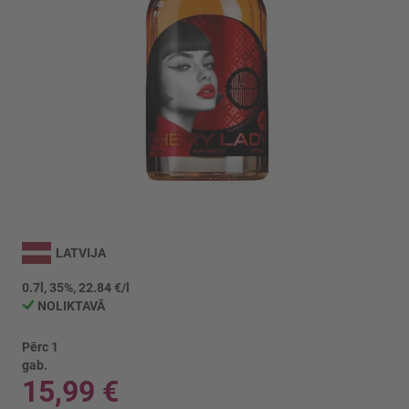
Iet
uz
LATVIJA
galerijas
sākumu
0.7l, 35%, 22.84 €/l
NOLIKTAVĀ
Pērc 1
gab.
15,99 €