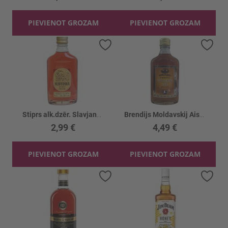
PIEVIENOT GROZAM
PIEVIENOT GROZAM
Pievienot vēlmju sarakstam
Piev
Stiprs alk.dzēr. Slavjanka Brūkl./Dzērv. 20%
Brendijs Moldavskij Aist 38%
2,99 €
4,49 €
PIEVIENOT GROZAM
PIEVIENOT GROZAM
Pievienot vēlmju sarakstam
Piev