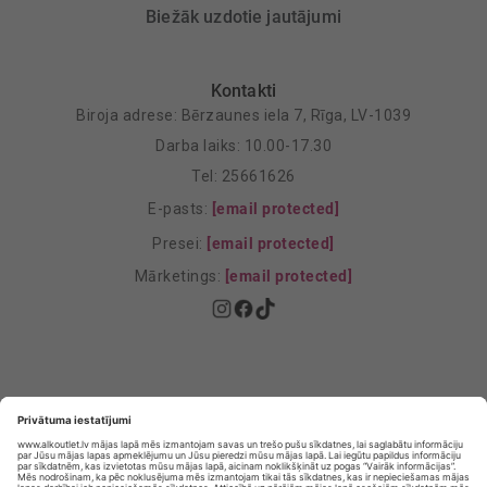
Biežāk uzdotie jautājumi
Kontakti
Biroja adrese: Bērzaunes iela 7, Rīga, LV-1039
Darba laiks: 10.00-17.30
Tel: 25661626
E-pasts:
[email protected]
Presei:
[email protected]
Mārketings:
[email protected]
Privātuma politika
Privātuma Iestatījumi
E-veikala lietošanas noteikumi