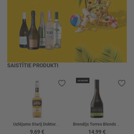
SAISTĪTIE PRODUKTI
Pievienot vēlmju sarakstam
Piev
Uzlējums Starij Doktor. Percovaja na Medu 40%
Brendijs Torres Blends Coll. Green Apple 35%
9,69 €
14,99 €