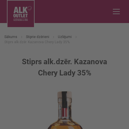
Sākums
Stiprie dzērieni
Uzlējumi
Stiprs alk.dzēr. Kazanova Chery Lady 35%
Stiprs alk.dzēr. Kazanova
Chery Lady 35%
Iet
uz
galerijas
beigām