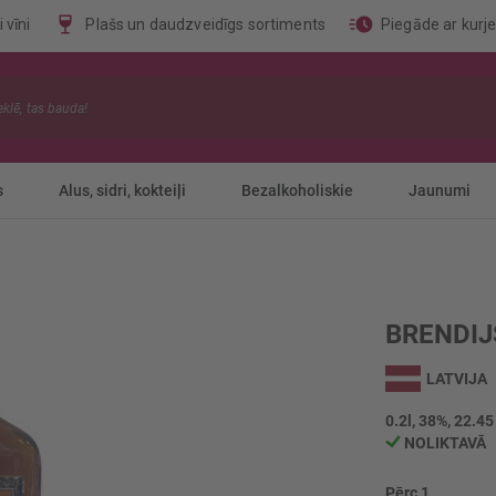
 vīni
Plašs un daudzveidīgs sortiments
Piegāde ar kurj
s
Alus, sidri, kokteiļi
Bezalkoholiskie
Jaunumi
BRENDIJ
LATVIJA
0.2l, 38%, 22.45
NOLIKTAVĀ
Pērc 1