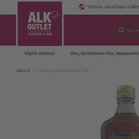
Vīnziņa Jāņa Kaļķa izvēlēti
Meklēt
Stiprie dzērieni
Vīns, dzirkstošais vīns, šampanieti
Sākums
Brendijs Moldavskij Aist 38%
Iet
uz
galerijas
beigām