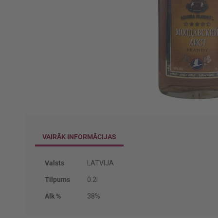
Iet
uz
galerijas
VAIRĀK INFORMĀCIJAS
sākumu
Vairāk
Valsts
LATVIJA
informācijas
Tilpums
0.2l
Alk %
38%