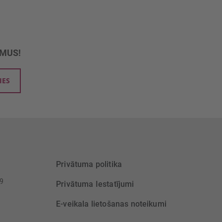
UMUS!
IES
Privātuma politika
39
Privātuma Iestatījumi
E-veikala lietošanas noteikumi