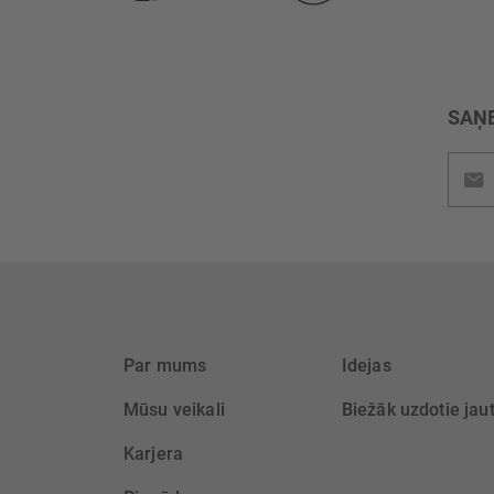
SAŅE
Pieteik
jaunu
saņem
Par mums
Idejas
Mūsu veikali
Biežāk uzdotie jau
Karjera