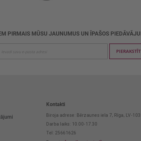
M PIRMAIS MŪSU JAUNUMUS UN ĪPAŠOS PIEDĀVĀJ
ties
PIERAKSTĪT
mu
šanai:
Kontakti
Biroja adrese: Bērzaunes iela 7, Rīga, LV-10
tājumi
Darba laiks: 10.00-17.30
Tel: 25661626