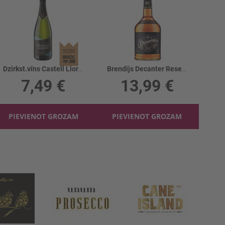
Dzirkst.vīns Castell Llord Cava Brut 11.5%
Brendijs Decanter Reserve XO 37.5%
7,49 €
13,99 €
PIEVIENOT GROZAM
PIEVIENOT GROZAM