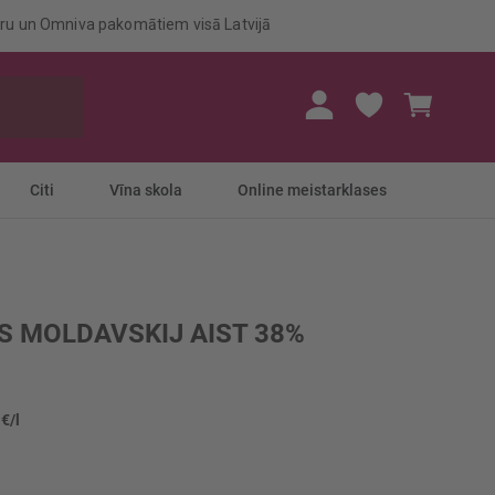
eru un Omniva pakomātiem visā Latvijā
Mans gr
Citi
Vīna skola
Online meistarklases
S MOLDAVSKIJ AIST 38%
 €/l