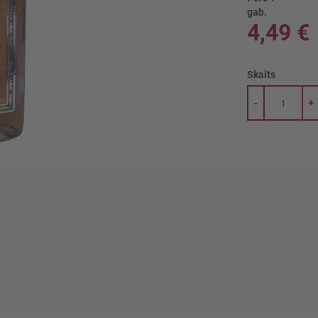
gab.
4,49 €
Skaits
-
+