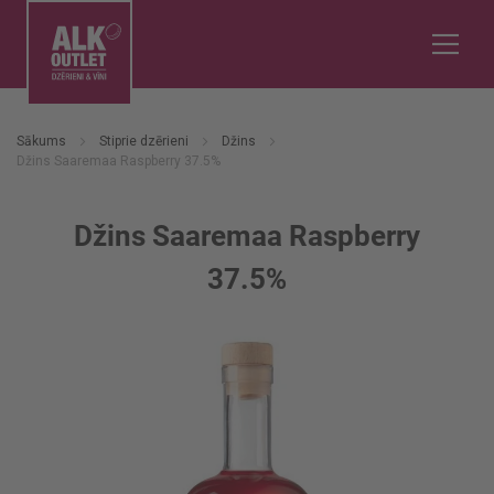
Sākums
Stiprie dzērieni
Džins
Džins Saaremaa Raspberry 37.5%
Džins Saaremaa Raspberry
37.5%
Iet
uz
galerijas
beigām