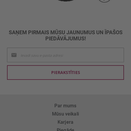
SAŅEM PIRMAIS MŪSU JAUNUMUS UN ĪPAŠOS
PIEDĀVĀJUMUS!
Pieteikties
jaunumu
saņemšanai:
PIERAKSTĪTIES
Par mums
Mūsu veikali
Karjera
Piegāde