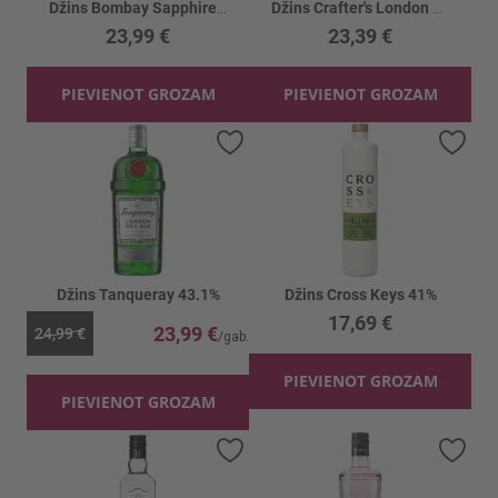
Džins Bombay Sapphire Sunset 43%
Džins Crafter's London Dry 43%
23,99 €
23,39 €
PIEVIENOT GROZAM
PIEVIENOT GROZAM
Pievienot vēlmju sarakstam
Piev
Džins Tanqueray 43.1%
Džins Cross Keys 41%
17,69 €
23,99 €
24,99 €
PIEVIENOT GROZAM
PIEVIENOT GROZAM
Pievienot vēlmju sarakstam
Piev