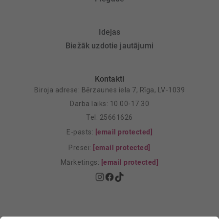
Idejas
Biežāk uzdotie jautājumi
Kontakti
Biroja adrese: Bērzaunes iela 7, Rīga, LV-1039
Darba laiks: 10.00-17.30
Tel: 25661626
E-pasts:
[email protected]
Presei:
[email protected]
Mārketings:
[email protected]