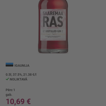
Iet
uz
IGAUNIJA
galerijas
sākumu
0.5l, 37.5%, 21.38 €/l
NOLIKTAVĀ
Pērc 1
gab.
10,69 €