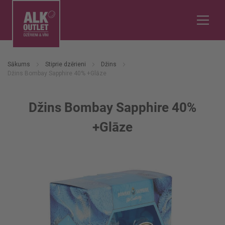
Sākums
Stiprie dzērieni
Džins
Džins Bombay Sapphire 40% +Glāze
Džins Bombay Sapphire 40%
+Glāze
Iet
uz
galerijas
beigām