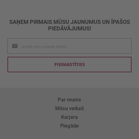
SAŅEM PIRMAIS MŪSU JAUNUMUS UN ĪPAŠOS
PIEDĀVĀJUMUS!
Pieteikties
jaunumu
saņemšanai:
PIERAKSTĪTIES
Par mums
Mūsu veikali
Karjera
Piegāde