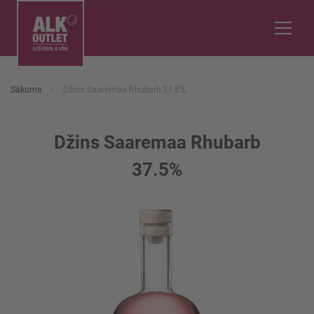
Sākums
Džins Saaremaa Rhubarb 37.5%
Džins Saaremaa Rhubarb
37.5%
Iet
uz
galerijas
beigām