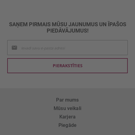
SAŅEM PIRMAIS MŪSU JAUNUMUS UN ĪPAŠOS
PIEDĀVĀJUMUS!
Pieteikties
jaunumu
saņemšanai:
PIERAKSTĪTIES
Par mums
Mūsu veikali
Karjera
Piegāde