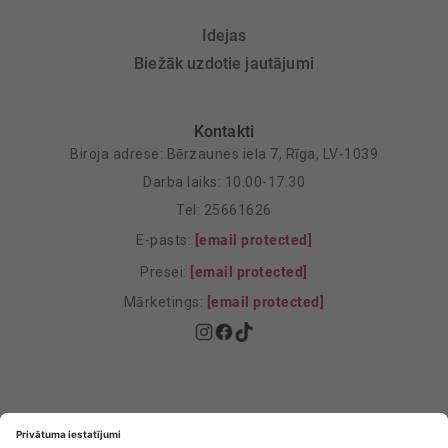
Idejas
Biežāk uzdotie jautājumi
Kontakti
Biroja adrese: Bērzaunes iela 7, Rīga, LV-1039
Darba laiks: 10.00-17.30
Tel: 25661626
E-pasts:
[email protected]
Presei:
[email protected]
Mārketings:
[email protected]
Privātuma politika