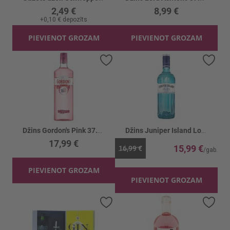
2,49 €
8,99 €
+
0,10 €
depozīts
PIEVIENOT GROZAM
PIEVIENOT GROZAM
Pievienot vēlmju sarakstam
Piev
Džins Gordon's Pink 37.5%
Džins Juniper Island London Dry 40%
17,99 €
15,99 €
16,99 €
PIEVIENOT GROZAM
PIEVIENOT GROZAM
Pievienot vēlmju sarakstam
Piev