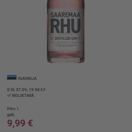
Iet
uz
IGAUNIJA
galerijas
sākumu
0.5l, 37.5%, 19.98 €/l
NOLIKTAVĀ
Pērc 1
gab.
9,99 €