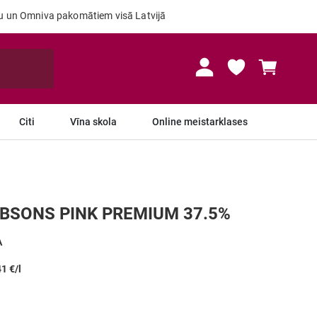
ru un Omniva pakomātiem visā Latvijā
Mans gr
Citi
Vīna skola
Online meistarklases
IBSONS PINK PREMIUM 37.5%
A
41 €/l