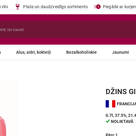
 vīni
Plašs un daudzveidīgs sortiments
Piegāde ar kurje
s
Alus, sidri, kokteiļi
Bezalkoholiskie
Jaunumi
DŽINS G
FRANCIJ
0.7l, 37.5%, 21.
NOLIKTAVĀ
Pērc 1