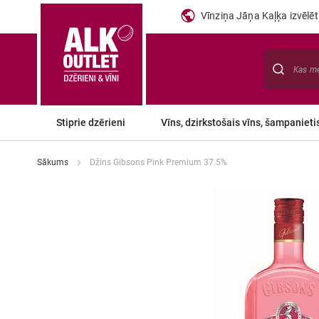
Vīnziņa Jāņa Kaļķa izvēlēti
Meklēt
Stiprie dzērieni
Vīns, dzirkstošais vīns, šampanieti
Sākums
Džins Gibsons Pink Premium 37.5%
Iet
uz
galerijas
beigām