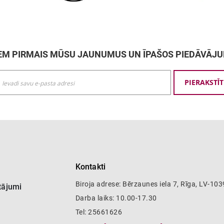
M PIRMAIS MŪSU JAUNUMUS UN ĪPAŠOS PIEDĀVĀJ
ties
PIERAKSTĪT
mu
šanai:
Kontakti
Biroja adrese: Bērzaunes iela 7, Rīga, LV-103
tājumi
Darba laiks: 10.00-17.30
Tel: 25661626