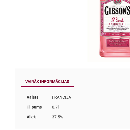
Iet
uz
galerijas
VAIRĀK INFORMĀCIJAS
sākumu
Vairāk
Valsts
FRANCIJA
informācijas
Tilpums
0.7l
Alk %
37.5%