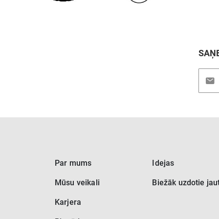
SAŅE
Pieteik
jaunu
saņem
Par mums
Idejas
Mūsu veikali
Biežāk uzdotie jau
Karjera