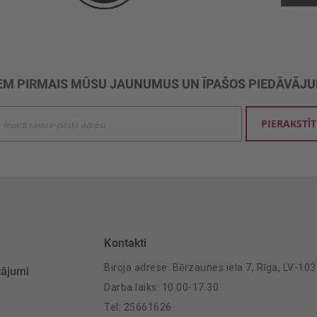
M PIRMAIS MŪSU JAUNUMUS UN ĪPAŠOS PIEDĀVĀJ
ties
PIERAKSTĪT
mu
šanai:
Kontakti
Biroja adrese: Bērzaunes iela 7, Rīga, LV-10
tājumi
Darba laiks: 10.00-17.30
Tel: 25661626