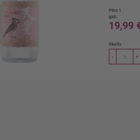
Pērc 1
gab.
19,99 
Skaits
-
+