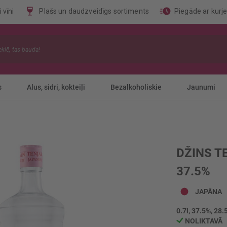
 vīni
Plašs un daudzveidīgs sortiments
Piegāde ar kurj
s
Alus, sidri, kokteiļi
Bezalkoholiskie
Jaunumi
DŽINS T
37.5%
JAPĀNA
0.7l, 37.5%, 28.
NOLIKTAVĀ