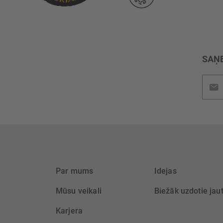
SAŅE
Pieteik
jaunu
saņem
Par mums
Idejas
Mūsu veikali
Biežāk uzdotie jau
Karjera