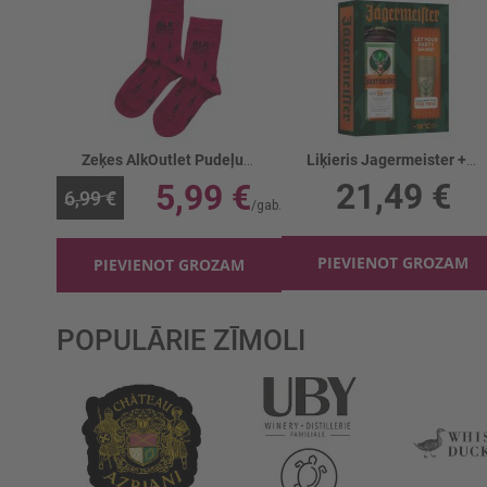
Zeķes AlkOutlet Pudeļu bordo
Liķieris Jagermeister +9 alum.glāzes 35%
21,49 €
5,99 €
6,99 €
PIEVIENOT GROZAM
PIEVIENOT GROZAM
POPULĀRIE ZĪMOLI