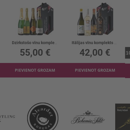
Dzirkstošo vīnu komplekts 4gb
Itālijas vīnu komplekts 4gb
55,00 €
42,00 €
1
PIEVIENOT GROZAM
PIEVIENOT GROZAM