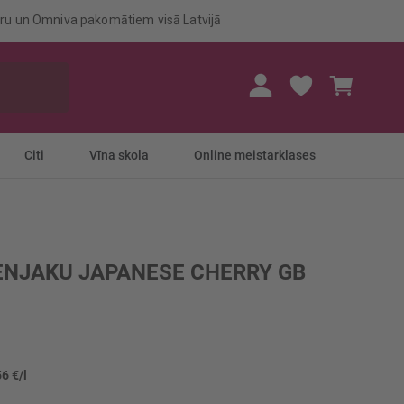
eru un Omniva pakomātiem visā Latvijā
Mans gr
Citi
Vīna skola
Online meistarklases
ENJAKU JAPANESE CHERRY GB
56 €/l