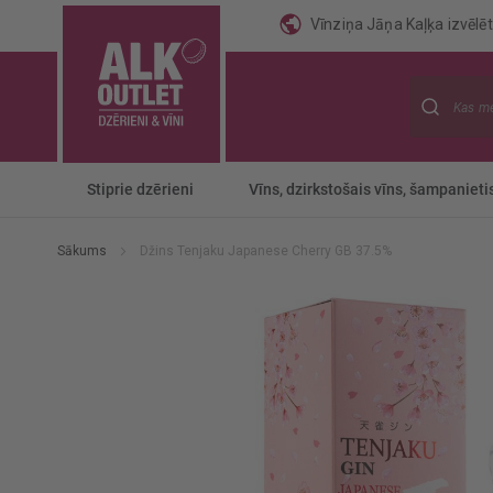
Vīnziņa Jāņa Kaļķa izvēlēti
Meklēt
Stiprie dzērieni
Vīns, dzirkstošais vīns, šampanieti
Sākums
Džins Tenjaku Japanese Cherry GB 37.5%
Iet
uz
galerijas
beigām