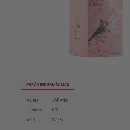
Iet
uz
galerijas
sākumu
VAIRĀK INFORMĀCIJAS
Vairāk
Valsts
JAPĀNA
informācijas
Tilpums
0.7l
Alk %
37.5%