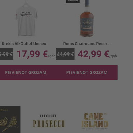
Krekls AlkOutlet Unisex Wine tasting balts
Rums Chairmans Reserve Forgotten Casks 40%
17,99 €
42,99 €
9,99 €
44,99 €
PIEVIENOT GROZAM
PIEVIENOT GROZAM