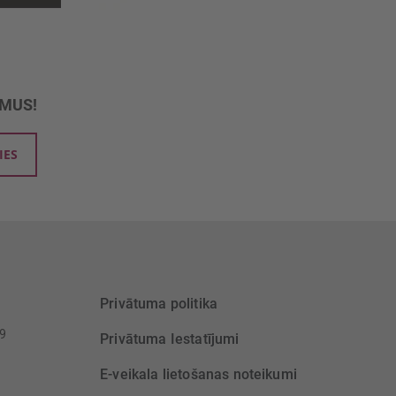
UMUS!
IES
Privātuma politika
39
Privātuma Iestatījumi
E-veikala lietošanas noteikumi