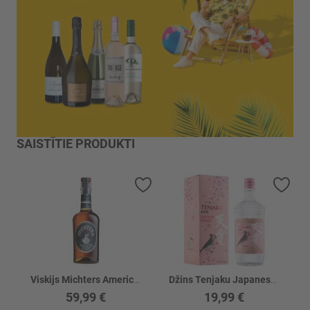
SAISTĪTIE PRODUKTI
Pievienot vēlmju sarakstam
Piev
Viskijs Michters American Whisky 41.7%
Džins Tenjaku Japanese Cherry GB 37.5%
59,99 €
19,99 €