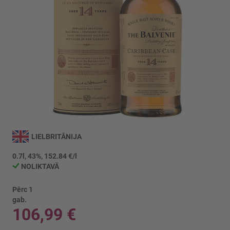
Iet
uz
LIELBRITĀNIJA
galerijas
sākumu
0.7l, 43%, 152.84 €/l
NOLIKTAVĀ
Pērc 1
gab.
106,99 €