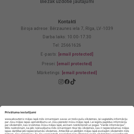
Biežāk uzdotie jautājumi
Kontakti
Biroja adrese: Bērzaunes iela 7, Rīga, LV-1039
Darba laiks: 10.00-17.30
Tel: 25661626
E-pasts:
[email protected]
Presei:
[email protected]
Mārketings:
[email protected]
Privātuma politika
Privātuma Iestatījumi
E-veikala lietošanas noteikumi