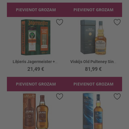
PIEVIENOT GROZAM
PIEVIENOT GROZAM
Pievienot vēlmju sarakstam
Piev
Liķieris Jagermeister +9 alum.glāzes 35%
Viskijs Old Pulteney Single Malt 15YO 46%
21,49 €
81,99 €
PIEVIENOT GROZAM
PIEVIENOT GROZAM
Pievienot vēlmju sarakstam
Piev