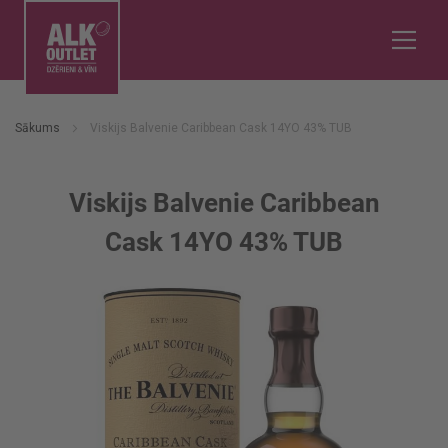
Sākums
Viskijs Balvenie Caribbean Cask 14YO 43% TUB
Viskijs Balvenie Caribbean
Cask 14YO 43% TUB
Iet
uz
galerijas
beigām