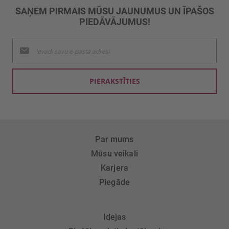
SAŅEM PIRMAIS MŪSU JAUNUMUS UN ĪPAŠOS
PIEDĀVĀJUMUS!
Pieteikties
jaunumu
saņemšanai:
PIERAKSTĪTIES
Par mums
Mūsu veikali
Karjera
Piegāde
Idejas