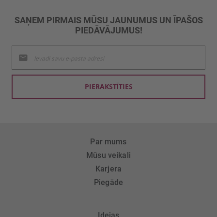
SAŅEM PIRMAIS MŪSU JAUNUMUS UN ĪPAŠOS
PIEDĀVĀJUMUS!
Pieteikties
jaunumu
saņemšanai:
PIERAKSTĪTIES
Par mums
Mūsu veikali
Karjera
Piegāde
Idejas