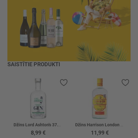
SAISTĪTIE PRODUKTI
Pievienot vēlmju sarakstam
Piev
Džins Lord Ashton's 37.5%
Džins Harrison London 37.5%
8,99 €
11,99 €