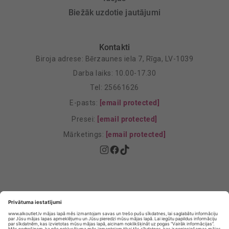
Biežāk uzdotie jautājumi
Kontakti
Biroja adrese: Bērzaunes iela 7, Rīga, LV-1039
Darba laiks: 10.00-17.30
Tel: 25661626
E-pasts:
[email protected]
Presei:
[email protected]
Mārketings:
[email protected]
Privātuma politika
Privātuma Iestatījumi
E-veikala lietošanas noteikumi