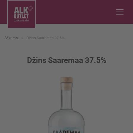
Sākums
Džins Saaremaa 37.5%
Džins Saaremaa 37.5%
Iet
uz
galerijas
beigām