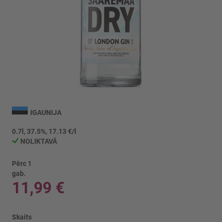
Iet
uz
IGAUNIJA
galerijas
sākumu
0.7l, 37.5%, 17.13 €/l
NOLIKTAVĀ
Pērc 1
gab.
11,99 €
Skaits