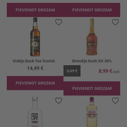
PIEVIENOT GROZAM
PIEVIENOT GROZAM
Pievienot vēlmju sarakstam
Piev
Viskijs Back Tee Scotch 40%
Brendijs Koch XO 38%
14,49 €
8,99 €
9,99 €
PIEVIENOT GROZAM
PIEVIENOT GROZAM
Pievienot vēlmju sarakstam
Piev