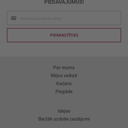
PIEDĀVĀJUMUS!
Pieteikties
jaunumu
saņemšanai:
PIERAKSTĪTIES
Par mums
Mūsu veikali
Karjera
Piegāde
Idejas
Biežāk uzdotie jautājumi