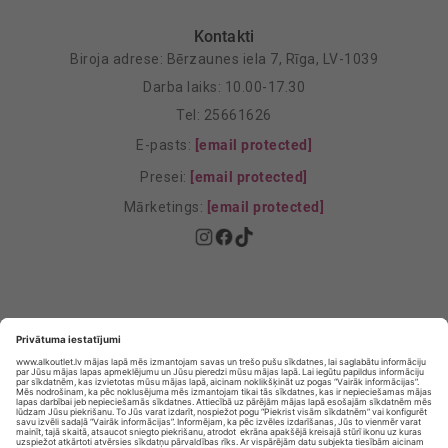
Kontakti
Biroja adrese: Bērzaunes iela 7, Rīga, LV-1039
Darba laiks: 10.00-17.30
Tel: 25661626
E-pasts:
[email protected]
Presei:
[email protected]
Mārketings:
[email protected]
Privātuma politika
Privātuma Iestatījumi
E-veikala lietošanas noteikumi