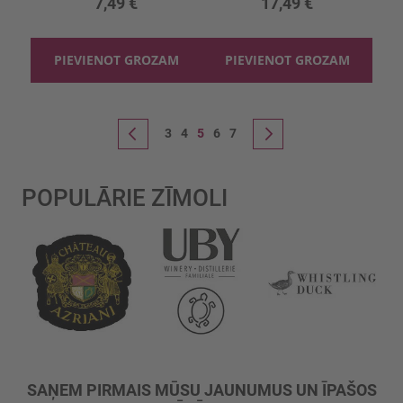
7,49 €
17,49 €
PIEVIENOT GROZAM
PIEVIENOT GROZAM
Lapa
Lapa
Lapa
You're currently reading page
Lapa
Lapa
Lapa
Iepriekšējais
3
4
5
6
7
Lapa
Nākošais
POPULĀRIE ZĪMOLI
SAŅEM PIRMAIS MŪSU JAUNUMUS UN ĪPAŠOS