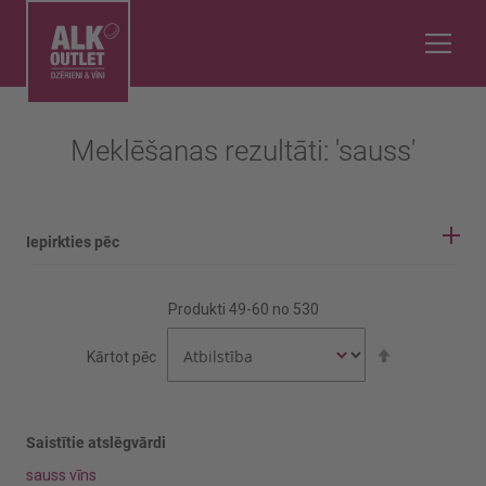
Meklēšanas rezultāti: 'sauss'
Iepirkties pēc
IEPIRKŠANĀS OPCIJAS
Produkti
49
-
60
no
530
Vīnogu šķirne
Iestatīt
Kārtot pēc
dilstošā
secībā
Aijen
Airen
Saistītie atslēgvārdi
sauss vīns
Rādīt vairāk