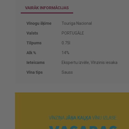
VAIRĀK INFORMĀCIJAS
Vairāk
Vīnogu šķirne
Touriga Nacional
informācijas
Valsts
PORTUGĀLE
Tilpums
0.75l
Alk %
14%
Ieteicams
Ekspertu izvēle, Vīnzinis iesaka
Vīna tips
Sauss