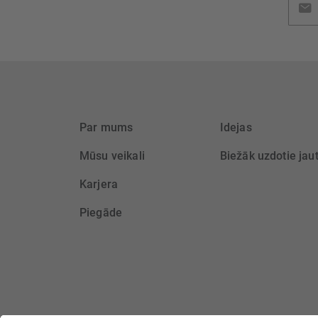
jaunu
saņem
Par mums
Idejas
Mūsu veikali
Biežāk uzdotie jau
Karjera
Piegāde