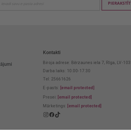
PIERAKSTĪT
mu
šanai:
Kontakti
Biroja adrese: Bērzaunes iela 7, Rīga, LV-10
tājumi
Darba laiks: 10.00-17.30
Tel: 25661626
E-pasts:
[email protected]
Presei:
[email protected]
Mārketings:
[email protected]