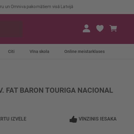
eru un Omniva pakomātiem visā Latvijā
Mans gr
Citi
Vīna skola
Online meistarklases
. FAT BARON TOURIGA NACIONAL
RTU IZVĒLE
VĪNZINIS IESAKA