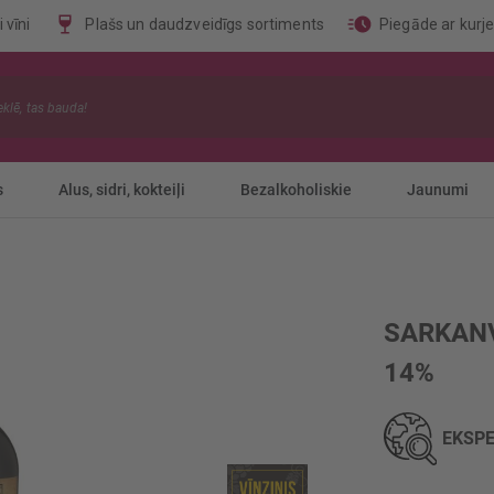
 vīni
Plašs un daudzveidīgs sortiments
Piegāde ar kurj
s
Alus, sidri, kokteiļi
Bezalkoholiskie
Jaunumi
SARKANV
14%
EKSPE