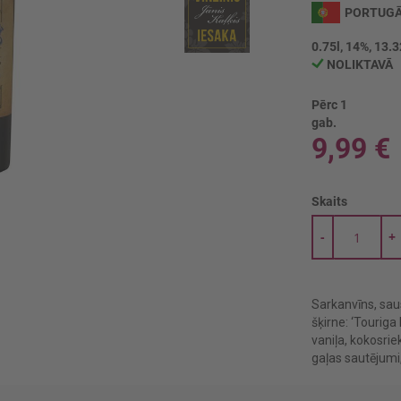
PORTUGĀ
0.75l, 14%, 13.3
NOLIKTAVĀ
Pērc 1
gab.
9,99 €
Skaits
-
+
Sarkanvīns, sau
šķirne: ‘Tourig
vaniļa, kokosriek
gaļas sautējumi,