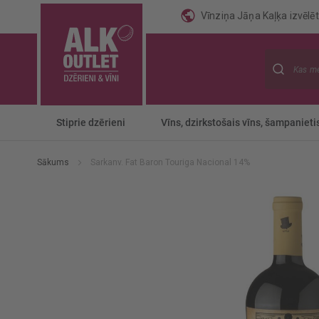
Vīnziņa Jāņa Kaļķa izvēlēti
Meklēt
Stiprie dzērieni
Vīns, dzirkstošais vīns, šampanieti
Sākums
Sarkanv. Fat Baron Touriga Nacional 14%
Iet
uz
galerijas
beigām