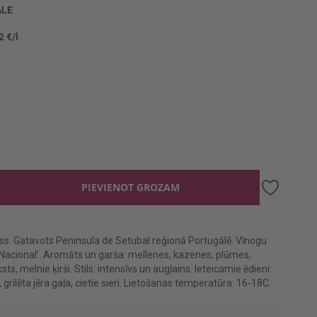
LE
2 €/l
PIEVIENOT GROZAM
ss. Gatavots Peninsula de Setubal reģionā Portugālē. Vīnogu
a Nacional’. Aromāts un garša: mellenes, kazenes, plūmes,
sts, melnie ķirši. Stils: intensīvs un augļains. Ieteicamie ēdieni:
 grilēta jēra gaļa, cietie sieri. Lietošanas temperatūra: 16-18C.