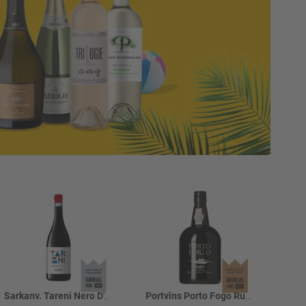
Sarkanv. Tareni Nero D'Avola 13%
Portvīns Porto Fogo Ruby port 20%