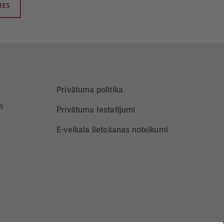
IES
Privātuma politika
39
Privātuma Iestatījumi
E-veikala lietošanas noteikumi