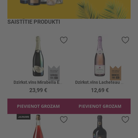
SAISTĪTIE PRODUKTI
Pievienot vēlmju sarakstam
Piev
Dzirkst.vīns Mirabella Edea Blanc 12.5%
Dzirkst.vīns Lacheteau Cremant Rose 12.5%
23,99 €
12,69 €
PIEVIENOT GROZAM
PIEVIENOT GROZAM
Pievienot vēlmju sarakstam
Piev