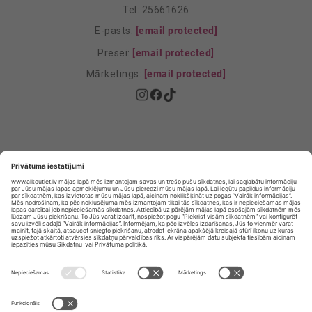
Tel: 25661626
E-pasts:
[email protected]
Presei:
[email protected]
Mārketings:
[email protected]
Privātuma politika
Privātuma Iestatījumi
E-veikala lietošanas noteikumi