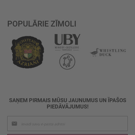
POPULĀRIE ZĪMOLI
SAŅEM PIRMAIS MŪSU JAUNUMUS UN ĪPAŠOS
PIEDĀVĀJUMUS!
Pieteikties
jaunumu
saņemšanai: