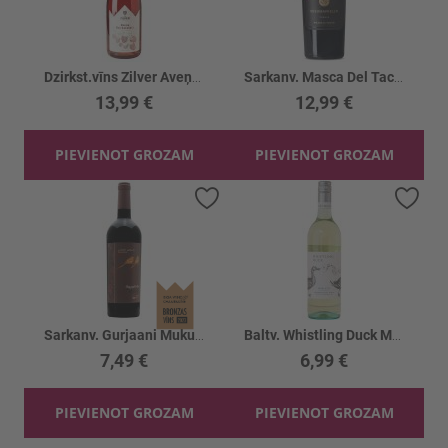
Dzirkst.vīns Zilver Aveņu 9%
Sarkanv. Masca Del Tacco Susumaniello 14.5%
13,99 €
12,99 €
PIEVIENOT GROZAM
PIEVIENOT GROZAM
Pievienot vēlmju sarakstam
Piev
Sarkanv. Gurjaani Mukuzani 12.5%
Baltv. Whistling Duck Moscato 6%
7,49 €
6,99 €
PIEVIENOT GROZAM
PIEVIENOT GROZAM