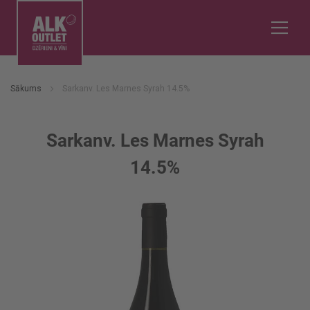
Sākums
Sarkanv. Les Marnes Syrah 14.5%
Sarkanv. Les Marnes Syrah
14.5%
Iet
uz
galerijas
beigām