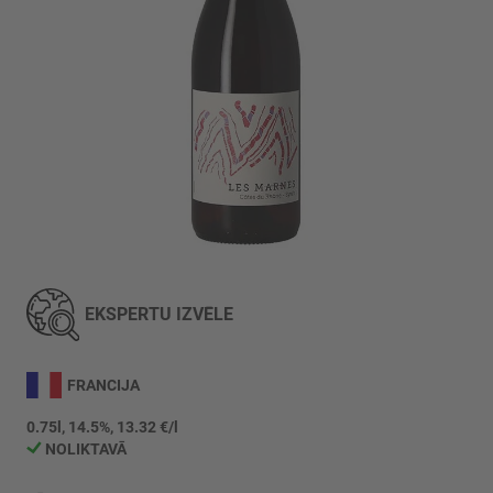
Iet
uz
galerijas
EKSPERTU IZVĒLE
sākumu
FRANCIJA
0.75l, 14.5%, 13.32 €/l
NOLIKTAVĀ