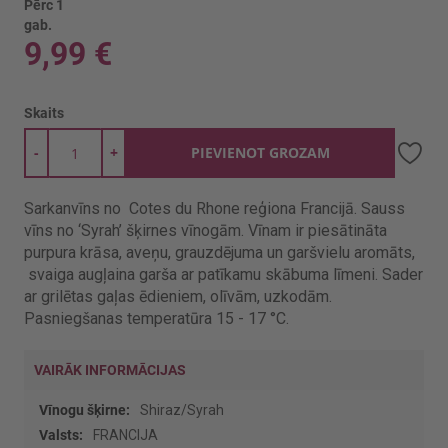
Pērc 1
gab.
9,99 €
Skaits
-
+
PIEVIENOT GROZAM
Sarkanvīns no Cotes du Rhone reģiona Francijā. Sauss
vīns no ‘Syrah’ šķirnes vīnogām. Vīnam ir piesātināta
purpura krāsa, aveņu, grauzdējuma un garšvielu aromāts,
svaiga augļaina garša ar patīkamu skābuma līmeni. Sader
ar grilētas gaļas ēdieniem, olīvām, uzkodām.
Pasniegšanas temperatūra 15 - 17 °C.
VAIRĀK INFORMĀCIJAS
Vairāk
Shiraz/Syrah
informācijas
FRANCIJA