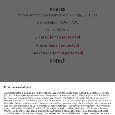
Kontakti
Biroja adrese: Bērzaunes iela 7, Rīga, LV-1039
Darba laiks: 10.00-17.30
Tel: 25661626
E-pasts:
[email protected]
Presei:
[email protected]
Mārketings:
[email protected]
Privātuma politika
Privātuma Iestatījumi
E-veikala lietošanas noteikumi