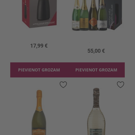
Elegant Dzesētājs Vīna pudelei
Dzirkstošo vīnu komplekts 4gb
3l, 18.33 €/l
17,99 €
55,00 €
PIEVIENOT GROZAM
PIEVIENOT GROZAM
Pievienot
Pievi
vēlmju
vēlmj
sarakstam
sara