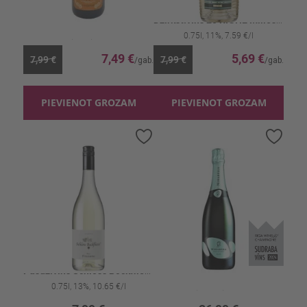
Dzirkst.vīns Contedor Prosecco 11%
Dzirkst.vīns 20 RIGHE Millesimato 11%
0.75l, 11%, 9.99 €/l
0.75l, 11%, 7.59 €/l
7,49 €
5,69 €
7,99 €
7,99 €
PIEVIENOT GROZAM
PIEVIENOT GROZAM
Pievienot
Pievi
vēlmju
vēlmj
sarakstam
sara
Pusdz.vīns Schloss Bockfliess Frizzante 13%
Dzirkst.vīns Mirabella Saten 12.5%
0.75l, 13%, 10.65 €/l
0.75l, 12.5%, 35.99 €/l