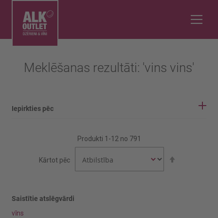
Meklēšanas rezultāti: 'vins vins'
Iepirkties pēc
IEPIRKŠANĀS OPCIJAS
Produkti
1
-
12
no
791
Vīnogu šķirne
Iestatīt
Kārtot pēc
dilstošā
secībā
Aijen
Airen
Saistītie atslēgvārdi
vīns
Rādīt vairāk