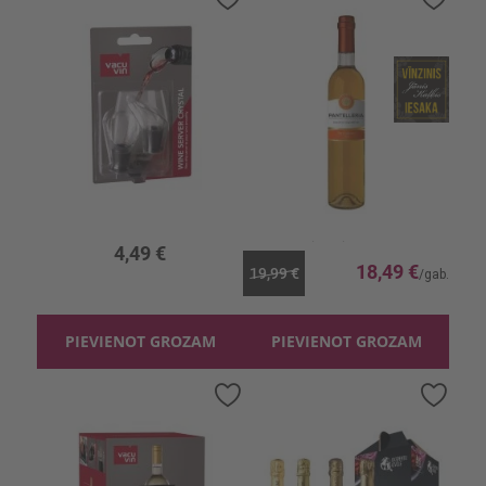
vēlmju
vēlmj
sarakstam
sara
Aksesuārs Geizeri vīnam
Stiprin.vīns Pantelleria Balts 15%
0.5l, 15%, 36.98 €/l
4,49 €
18,49 €
19,99 €
PIEVIENOT GROZAM
PIEVIENOT GROZAM
Pievienot
Pievi
vēlmju
vēlmj
sarakstam
sara