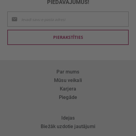
PIEDĀVĀJUMUS!
Pieteikties
jaunumu
saņemšanai:
PIERAKSTĪTIES
Par mums
Mūsu veikali
Karjera
Piegāde
Idejas
Biežāk uzdotie jautājumi