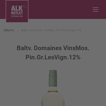
Sākums
Baltv. Domaines VinsMos. Pin.Gr.LesVign.12%
Baltv. Domaines VinsMos.
Pin.Gr.LesVign.12%
Iet
uz
galerijas
beigām