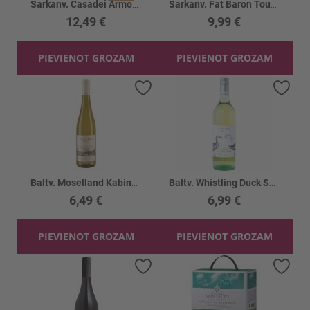
Sarkanv. Casadei Armonia 13.5%
Sarkanv. Fat Baron Touriga Nacional 14%
12,49 €
9,99 €
PIEVIENOT GROZAM
PIEVIENOT GROZAM
Pievienot vēlmju sarakstam
Piev
Baltv. Moselland Kabinnet 8%
Baltv. Whistling Duck Semillon Sauvignon 11%
6,49 €
6,99 €
PIEVIENOT GROZAM
PIEVIENOT GROZAM
Pievienot vēlmju sarakstam
Piev