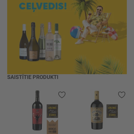
SAISTĪTIE PRODUKTI
Pievienot vēlmju sarakstam
Piev