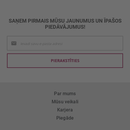
SAŅEM PIRMAIS MŪSU JAUNUMUS UN ĪPAŠOS
PIEDĀVĀJUMUS!
Pieteikties
jaunumu
saņemšanai:
PIERAKSTĪTIES
Par mums
Mūsu veikali
Karjera
Piegāde