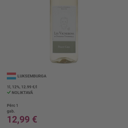
Iet
uz
LUKSEMBURGA
galerijas
sākumu
1l, 12%, 12.99 €/l
NOLIKTAVĀ
Pērc 1
gab.
12,99 €