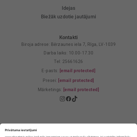
Idejas
Biežāk uzdotie jautājumi
Kontakti
Biroja adrese: Bērzaunes iela 7, Rīga, LV-1039
Darba laiks: 10.00-17.30
Tel: 25661626
E-pasts:
[email protected]
Presei:
[email protected]
Mārketings:
[email protected]
Privātuma politika
Privātuma Iestatījumi