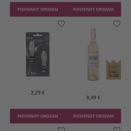
ARGENTĪNA
PIEVIENOT GROZAM
PIEVIENOT GROZAM
ARMĒNIJA
Pievienot
Pievi
Rādīt vairāk
vēlmju
vēlmj
sarakstam
sara
Vīna piltuves
Rozā vīns Trilogie 13%
0.75l, 13%, 11.32 €/l
2,29 €
8,49 €
PIEVIENOT GROZAM
PIEVIENOT GROZAM
Pievienot
Pievi