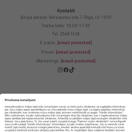
Kontakti
Biroja adrese: Bērzaunes iela 7, Rīga, LV-1039
Darba laiks: 10.00-17.30
Tel: 25661626
E-pasts:
[email protected]
Presei:
[email protected]
Mārketings:
[email protected]
Privātuma politika
Privātuma Iestatījumi
E-veikala lietošanas noteikumi