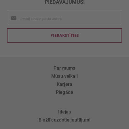
PIEDĀVĀJUMUS!
Pieteikties
jaunumu
saņemšanai:
PIERAKSTĪTIES
Par mums
Mūsu veikali
Karjera
Piegāde
Idejas
Biežāk uzdotie jautājumi