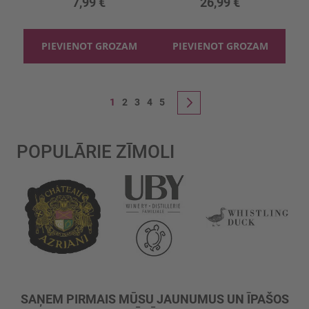
7,99 €
26,99 €
PIEVIENOT GROZAM
PIEVIENOT GROZAM
Lapa
You're currently reading page
Lapa
Lapa
Lapa
Lapa
1
2
3
4
5
Lapa
Nākošais
POPULĀRIE ZĪMOLI
SAŅEM PIRMAIS MŪSU JAUNUMUS UN ĪPAŠOS