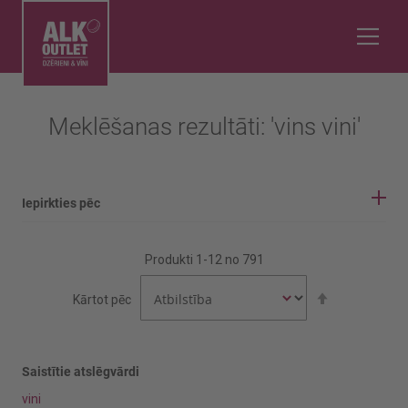
Meklēšanas rezultāti: 'vins vini'
Iepirkties pēc
IEPIRKŠANĀS OPCIJAS
Produkti
1
-
12
no
791
Vīnogu šķirne
Iestatīt
Kārtot pēc
dilstošā
secībā
Aijen
Airen
Saistītie atslēgvārdi
vini
Rādīt vairāk